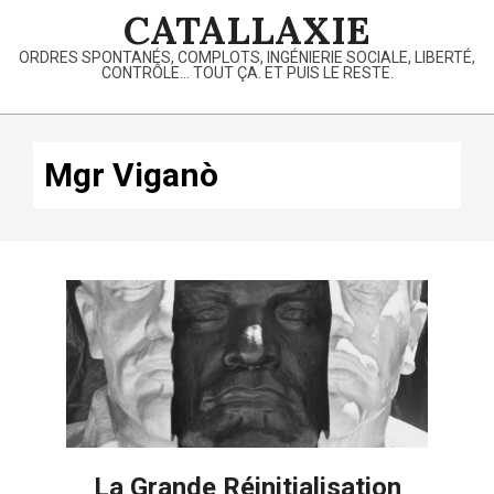
Skip
CATALLAXIE
to
ORDRES SPONTANÉS, COMPLOTS, INGÉNIERIE SOCIALE, LIBERTÉ,
content
CONTRÔLE… TOUT ÇA. ET PUIS LE RESTE.
Primary
Navigation
Mgr Viganò
Menu
La Grande Réinitialisation