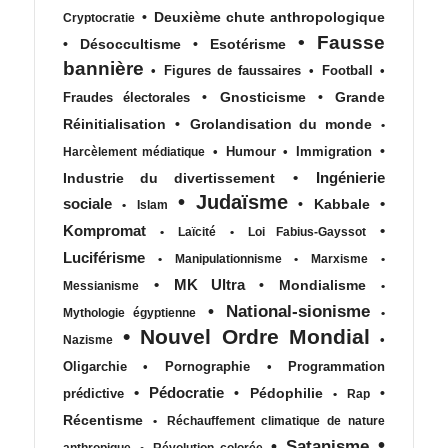
•
Deuxième chute anthropologique
Cryptocratie
•
Fausse
•
Désoccultisme
•
Esotérisme
bannière
•
Figures de faussaires
•
Football
•
•
Gnosticisme
•
Grande
Fraudes électorales
Réinitialisation
•
Grolandisation du monde
•
•
•
Humour
•
Immigration
Harcèlement médiatique
•
Ingénierie
Industrie du divertissement
•
Judaïsme
sociale
•
•
Kabbale
•
Islam
Kompromat
•
•
Laïcité
•
Loi Fabius-Gayssot
Luciférisme
•
Manipulationnisme
•
Marxisme
•
•
MK Ultra
•
Mondialisme
Messianisme
•
•
National-sionisme
Mythologie égyptienne
•
•
Nouvel Ordre Mondial
•
Nazisme
Oligarchie
•
Pornographie
•
Programmation
•
Pédocratie
•
Pédophilie
•
prédictive
•
Rap
Récentisme
•
Réchauffement climatique de nature
•
•
Satanisme