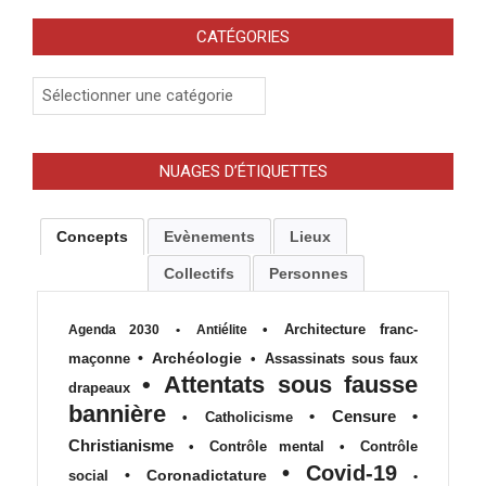
CATÉGORIES
Catégories
NUAGES D’ÉTIQUETTES
Concepts
Evènements
Lieux
Collectifs
Personnes
•
Architecture franc-
Agenda 2030
•
Antiélite
•
Archéologie
maçonne
•
Assassinats sous faux
•
Attentats sous fausse
drapeaux
bannière
•
Censure
•
•
Catholicisme
Christianisme
•
Contrôle mental
•
Contrôle
•
Covid-19
•
Coronadictature
social
•