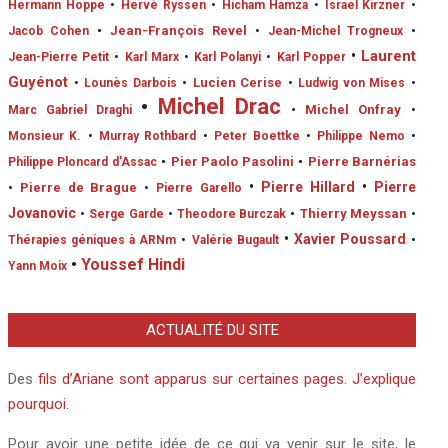
Hermann Hoppe
•
Hervé Ryssen
•
Hicham Hamza
•
Israel Kirzner
•
•
Jean-François Revel
Jacob Cohen
•
Jean-Michel Trogneux
•
•
Laurent
Jean-Pierre Petit
•
Karl Marx
•
Karl Polanyi
•
Karl Popper
Guyénot
•
Lucien Cerise
•
Lounès Darbois
•
Ludwig von Mises
•
•
Michel Drac
•
Michel Onfray
Marc Gabriel Draghi
•
Monsieur K.
•
Murray Rothbard
•
Peter Boettke
•
Philippe Nemo
•
•
Pier Paolo Pasolini
•
Pierre Barnérias
Philippe Ploncard d'Assac
•
Pierre Hillard
•
Pierre
•
Pierre de Brague
•
Pierre Garello
Jovanovic
•
Thierry Meyssan
•
Serge Garde
•
Theodore Burczak
•
•
Xavier Poussard
Thérapies géniques à ARNm
•
Valérie Bugault
•
•
Youssef Hindi
Yann Moix
ACTUALITÉ DU SITE
Des
fils d’Ariane sont apparus sur certaines pages. J’explique
pourquoi
.
Pour avoir une petite idée de ce qui va venir sur le site, le