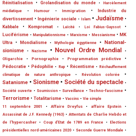
Réinitialisation
•
Grolandisation du monde
•
Harcèlement
•
Industrie du
•
Humour
•
Immigration
médiatique
•
Judaïsme
•
Ingénierie sociale
divertissement
•
•
Islam
•
Kompromat
•
Kabbale
•
Laïcité
•
Loi Fabius-Gayssot
Luciférisme
•
MK
•
Manipulationnisme
•
Marxisme
•
Messianisme
•
National-
Ultra
•
Mondialisme
•
Mythologie égyptienne
•
Nouvel Ordre Mondial
sionisme
•
•
Nazisme
•
Oligarchie
•
Pornographie
•
Programmation prédictive
Pédocratie
•
Pédophilie
•
Récentisme
•
Rap
•
Réchauffement
•
climatique de nature anthropique
•
Révolution colorée
•
Sionisme
•
Société du spectacle
Satanisme
•
•
•
Techno-fascisme
Société ouverte
•
Soumission
•
Surveillance
Terrorisme
•
Totalitarisme
•
Vaccins
•
Vie simple
11 septembre 2001
•
Affaire Dreyfus
•
affaire Epstein
•
•
Attentats de Charlie Hebdo et
Assassinat de J.F. Kennedy (1963)
de l'hypercasher
•
Coup d'Etat de 1789 en France
•
Elections
présidentielles nord-américaines 2020
•
Seconde Guerre Mondiale
•