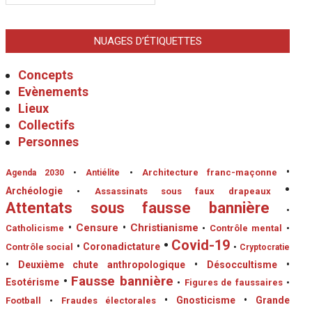
NUAGES D’ÉTIQUETTES
Concepts
Evènements
Lieux
Collectifs
Personnes
•
•
Architecture franc-maçonne
Agenda 2030
•
Antiélite
•
Archéologie
•
Assassinats sous faux drapeaux
Attentats sous fausse bannière
•
•
Censure
•
Christianisme
Catholicisme
•
Contrôle mental
•
•
Covid-19
•
Coronadictature
Contrôle social
•
Cryptocratie
•
Deuxième chute anthropologique
•
Désoccultisme
•
•
Fausse bannière
Esotérisme
•
Figures de faussaires
•
•
Gnosticisme
•
Grande
Football
•
Fraudes électorales