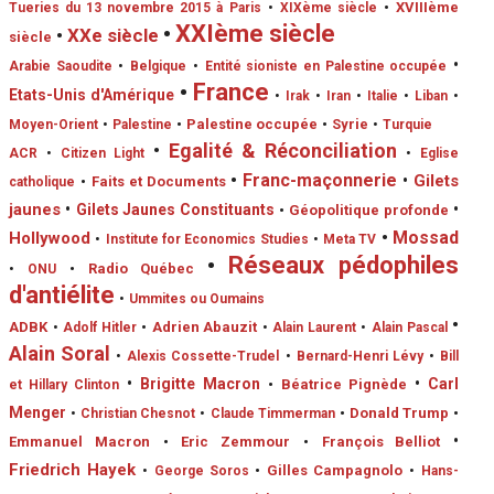
•
XVIIIème
Tueries du 13 novembre 2015 à Paris
•
XIXème siècle
•
XXIème siècle
•
XXe siècle
siècle
•
Arabie Saoudite
•
Belgique
•
Entité sioniste en Palestine occupée
•
France
Etats-Unis d'Amérique
•
Irak
•
Iran
•
Italie
•
Liban
•
•
Palestine occupée
•
Syrie
Moyen-Orient
•
Palestine
•
Turquie
•
Egalité & Réconciliation
ACR
•
Citizen Light
•
Eglise
•
Franc-maçonnerie
•
Gilets
•
Faits et Documents
catholique
jaunes
•
•
Gilets Jaunes Constituants
•
Géopolitique profonde
•
Mossad
Hollywood
•
Institute for Economics Studies
•
Meta TV
•
Réseaux pédophiles
•
Radio Québec
•
ONU
d'antiélite
•
Ummites ou Oumains
•
ADBK
•
Adrien Abauzit
•
Adolf Hitler
•
Alain Laurent
•
Alain Pascal
Alain Soral
•
Alexis Cossette-Trudel
•
Bernard-Henri Lévy
•
Bill
•
Brigitte Macron
•
Carl
•
Béatrice Pignède
et Hillary Clinton
Menger
•
Donald Trump
•
•
Christian Chesnot
•
Claude Timmerman
•
Emmanuel Macron
•
Eric Zemmour
•
François Belliot
Friedrich Hayek
•
Gilles Campagnolo
•
George Soros
•
Hans-