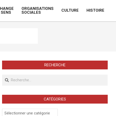
CHANGE
ORGANISATIONS
CULTURE
HISTOIRE
 SENS
SOCIALES
Prim
Navi
Men
RECHERCHE
Recherche
CATÉGORIES
Catégories