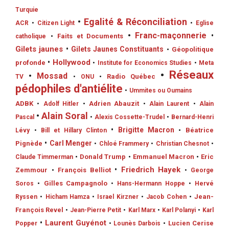
Turquie
•
Egalité & Réconciliation
ACR
•
Citizen Light
•
Eglise
•
Franc-maçonnerie
•
•
Faits et Documents
catholique
Gilets jaunes
•
Gilets Jaunes Constituants
•
Géopolitique
•
Hollywood
profonde
•
Institute for Economics Studies
•
Meta
•
Réseaux
•
Mossad
•
Radio Québec
TV
•
ONU
pédophiles d'antiélite
•
Ummites ou Oumains
ADBK
•
Adrien Abauzit
•
Adolf Hitler
•
Alain Laurent
•
Alain
•
Alain Soral
Pascal
•
Alexis Cossette-Trudel
•
Bernard-Henri
•
Brigitte Macron
•
Béatrice
Lévy
•
Bill et Hillary Clinton
•
Carl Menger
Pignède
•
Chloé Frammery
•
Christian Chesnot
•
•
Donald Trump
•
Emmanuel Macron
•
Eric
Claude Timmerman
•
Friedrich Hayek
Zemmour
•
François Belliot
•
George
•
Gilles Campagnolo
Soros
•
Hans-Hermann Hoppe
•
Hervé
•
Jean-
Ryssen
•
Hicham Hamza
•
Israel Kirzner
•
Jacob Cohen
François Revel
•
Jean-Pierre Petit
•
Karl Marx
•
Karl Polanyi
•
Karl
•
Laurent Guyénot
•
Lucien Cerise
Popper
•
Lounès Darbois