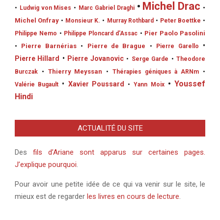
•
Michel Drac
•
•
Ludwig von Mises
•
Marc Gabriel Draghi
Michel Onfray
•
Monsieur K.
•
Murray Rothbard
•
Peter Boettke
•
•
Pier Paolo Pasolini
Philippe Nemo
•
Philippe Ploncard d'Assac
•
•
Pierre Barnérias
•
Pierre de Brague
•
Pierre Garello
Pierre Hillard
•
Pierre Jovanovic
•
Serge Garde
•
Theodore
•
Thierry Meyssan
Burczak
•
Thérapies géniques à ARNm
•
•
Youssef
•
Xavier Poussard
Valérie Bugault
•
Yann Moix
Hindi
ACTUALITÉ DU SITE
Des
fils d’Ariane sont apparus sur certaines pages.
J’explique pourquoi
.
Pour avoir une petite idée de ce qui va venir sur le site, le
mieux est de regarder
les livres en cours de lecture
.