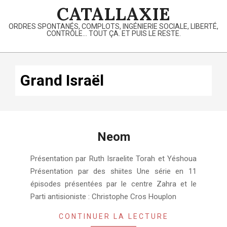
Skip
CATALLAXIE
to
ORDRES SPONTANÉS, COMPLOTS, INGÉNIERIE SOCIALE, LIBERTÉ,
content
CONTRÔLE… TOUT ÇA. ET PUIS LE RESTE.
Primary
Navigation
Grand Israël
Menu
Neom
2018-
Présentation par Ruth Israelite Torah et Yéshoua
08-
Présentation par des shiites Une série en 11
07
épisodes présentées par le centre Zahra et le
Parti antisioniste : Christophe Cros Houplon
CONTINUER LA LECTURE