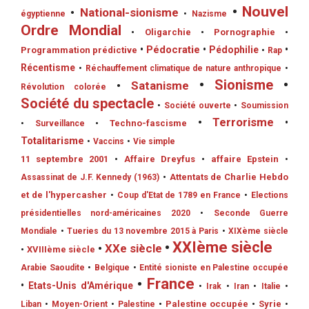
•
Nouvel
•
National-sionisme
égyptienne
•
Nazisme
Ordre Mondial
•
Oligarchie
•
Pornographie
•
•
Pédocratie
•
Pédophilie
•
Programmation prédictive
•
Rap
Récentisme
•
Réchauffement climatique de nature anthropique
•
•
Sionisme
•
•
Satanisme
Révolution colorée
Société du spectacle
•
Société ouverte
•
Soumission
•
Terrorisme
•
•
Techno-fascisme
•
Surveillance
Totalitarisme
•
Vaccins
•
Vie simple
11 septembre 2001
•
Affaire Dreyfus
•
affaire Epstein
•
•
Attentats de Charlie Hebdo
Assassinat de J.F. Kennedy (1963)
et de l'hypercasher
•
Coup d'Etat de 1789 en France
•
Elections
présidentielles nord-américaines 2020
•
Seconde Guerre
Mondiale
•
Tueries du 13 novembre 2015 à Paris
•
XIXème siècle
•
XXIème siècle
•
XXe siècle
•
XVIIIème siècle
Arabie Saoudite
•
Belgique
•
Entité sioniste en Palestine occupée
•
France
•
Etats-Unis d'Amérique
•
Irak
•
Iran
•
Italie
•
•
Palestine occupée
•
Syrie
Liban
•
Moyen-Orient
•
Palestine
•