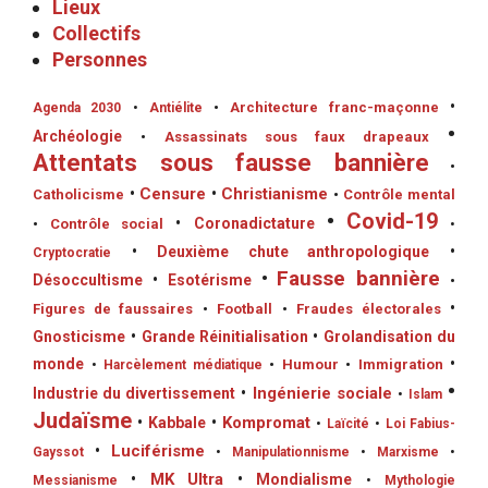
Lieux
Collectifs
Personnes
•
•
Architecture franc-maçonne
Agenda 2030
•
Antiélite
•
Archéologie
•
Assassinats sous faux drapeaux
Attentats sous fausse bannière
•
•
Censure
•
Christianisme
Catholicisme
•
Contrôle mental
•
Covid-19
•
Coronadictature
•
Contrôle social
•
•
Deuxième chute anthropologique
•
Cryptocratie
•
Fausse bannière
Désoccultisme
•
Esotérisme
•
•
Figures de faussaires
•
Football
•
Fraudes électorales
Gnosticisme
•
Grande Réinitialisation
•
Grolandisation du
monde
•
•
Humour
•
Immigration
•
Harcèlement médiatique
•
•
Ingénierie sociale
Industrie du divertissement
•
Islam
Judaïsme
•
Kompromat
•
Kabbale
•
Laïcité
•
Loi Fabius-
•
Luciférisme
Gayssot
•
Manipulationnisme
•
Marxisme
•
•
MK Ultra
•
Mondialisme
Messianisme
•
Mythologie