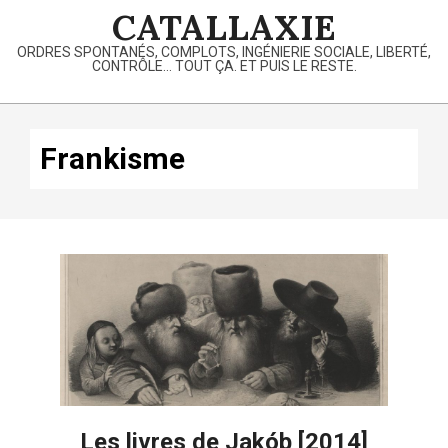
Skip
CATALLAXIE
to
ORDRES SPONTANÉS, COMPLOTS, INGÉNIERIE SOCIALE, LIBERTÉ,
content
CONTRÔLE… TOUT ÇA. ET PUIS LE RESTE.
Primary
Navigation
Frankisme
Menu
Les livres de Jakób [2014]