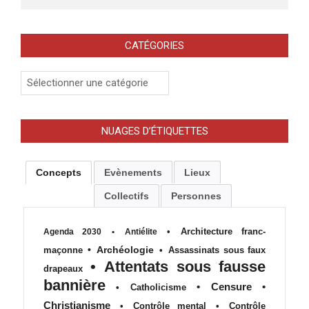
CATÉGORIES
Catégories
NUAGES D’ÉTIQUETTES
Concepts
Evènements
Lieux
Collectifs
Personnes
•
Architecture franc-
Agenda 2030
•
Antiélite
•
Archéologie
maçonne
•
Assassinats sous faux
•
Attentats sous fausse
drapeaux
bannière
•
Censure
•
•
Catholicisme
Christianisme
•
Contrôle mental
•
Contrôle