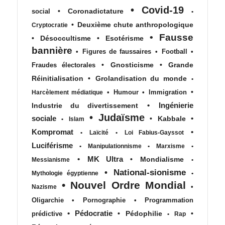
•
Covid-19
•
Coronadictature
social
•
•
Deuxième chute anthropologique
Cryptocratie
•
Fausse
•
Désoccultisme
•
Esotérisme
bannière
•
Figures de faussaires
•
Football
•
•
Gnosticisme
•
Grande
Fraudes électorales
Réinitialisation
•
Grolandisation du monde
•
•
•
Humour
•
Immigration
Harcèlement médiatique
•
Ingénierie
Industrie du divertissement
•
Judaïsme
sociale
•
•
Kabbale
•
Islam
Kompromat
•
•
Laïcité
•
Loi Fabius-Gayssot
Luciférisme
•
Manipulationnisme
•
Marxisme
•
•
MK Ultra
•
Mondialisme
Messianisme
•
•
National-sionisme
Mythologie égyptienne
•
•
Nouvel Ordre Mondial
•
Nazisme
Oligarchie
•
Pornographie
•
Programmation
•
Pédocratie
•
Pédophilie
•
prédictive
•
Rap