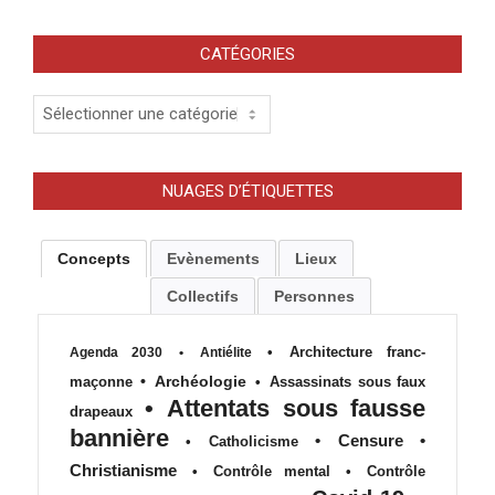
CATÉGORIES
Catégories
NUAGES D’ÉTIQUETTES
Concepts
Evènements
Lieux
Collectifs
Personnes
•
Architecture franc-
Agenda 2030
•
Antiélite
•
Archéologie
maçonne
•
Assassinats sous faux
•
Attentats sous fausse
drapeaux
bannière
•
Censure
•
•
Catholicisme
Christianisme
•
Contrôle mental
•
Contrôle