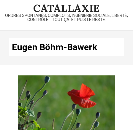
Skip
CATALLAXIE
to
ORDRES SPONTANÉS, COMPLOTS, INGÉNIERIE SOCIALE, LIBERTÉ,
content
CONTRÔLE… TOUT ÇA. ET PUIS LE RESTE.
Primary
Navigation
Eugen Böhm-Bawerk
Menu