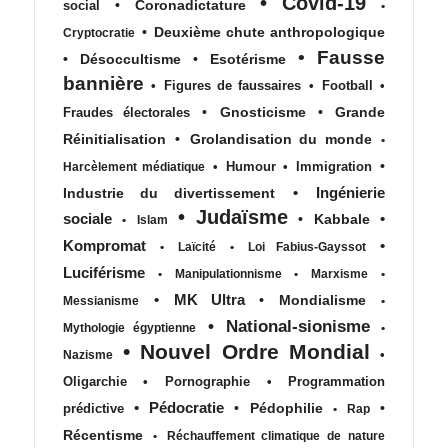
•
Covid-19
•
Coronadictature
social
•
•
Deuxième chute anthropologique
Cryptocratie
•
Fausse
•
Désoccultisme
•
Esotérisme
bannière
•
Figures de faussaires
•
Football
•
•
Gnosticisme
•
Grande
Fraudes électorales
Réinitialisation
•
Grolandisation du monde
•
•
•
Humour
•
Immigration
Harcèlement médiatique
•
Ingénierie
Industrie du divertissement
•
Judaïsme
sociale
•
•
Kabbale
•
Islam
Kompromat
•
•
Laïcité
•
Loi Fabius-Gayssot
Luciférisme
•
Manipulationnisme
•
Marxisme
•
•
MK Ultra
•
Mondialisme
Messianisme
•
•
National-sionisme
Mythologie égyptienne
•
•
Nouvel Ordre Mondial
•
Nazisme
Oligarchie
•
Pornographie
•
Programmation
•
Pédocratie
•
Pédophilie
•
prédictive
•
Rap
Récentisme
•
Réchauffement climatique de nature