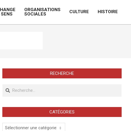
CHANGE
ORGANISATIONS
CULTURE
HISTOIRE
 SENS
SOCIALES
Prim
Navi
Men
RECHERCHE
Recherche
CATÉGORIES
Catégories