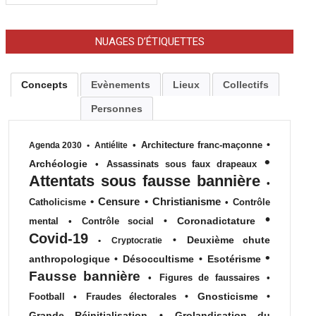
NUAGES D’ÉTIQUETTES
Concepts
Evènements
Lieux
Collectifs
Personnes
•
•
Architecture franc-maçonne
Agenda 2030
•
Antiélite
•
Archéologie
•
Assassinats sous faux drapeaux
Attentats sous fausse bannière
•
•
Censure
•
Christianisme
Catholicisme
•
Contrôle
•
•
Coronadictature
mental
•
Contrôle social
Covid-19
•
Deuxième chute
•
Cryptocratie
•
anthropologique
•
Désoccultisme
•
Esotérisme
Fausse bannière
•
Figures de faussaires
•
•
Gnosticisme
•
Football
•
Fraudes électorales
Grande Réinitialisation
•
Grolandisation du