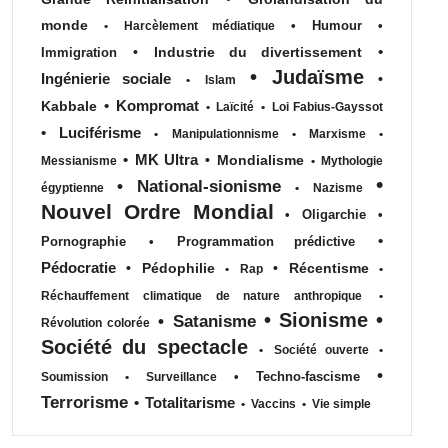
monde
•
Humour
•
•
Harcèlement médiatique
•
•
Industrie du divertissement
Immigration
•
Judaïsme
Ingénierie sociale
•
•
Islam
•
Kompromat
Kabbale
•
Laïcité
•
Loi Fabius-Gayssot
•
Luciférisme
•
Manipulationnisme
•
Marxisme
•
•
MK Ultra
•
Mondialisme
Messianisme
•
Mythologie
•
•
National-sionisme
égyptienne
•
Nazisme
Nouvel Ordre Mondial
•
Oligarchie
•
•
Pornographie
•
Programmation prédictive
Pédocratie
•
Pédophilie
•
Récentisme
•
Rap
•
Réchauffement climatique de nature anthropique
•
•
Sionisme
•
•
Satanisme
Révolution colorée
Société du spectacle
•
Société ouverte
•
•
•
Techno-fascisme
Soumission
•
Surveillance
Terrorisme
•
Totalitarisme
•
Vaccins
•
Vie simple