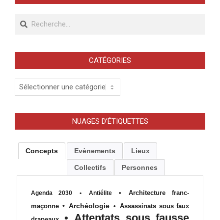
Recherche
CATÉGORIES
Catégories
NUAGES D’ÉTIQUETTES
Concepts
Evènements
Lieux
Collectifs
Personnes
•
Architecture franc-
Agenda 2030
•
Antiélite
•
Archéologie
maçonne
•
Assassinats sous faux
•
Attentats sous fausse
drapeaux