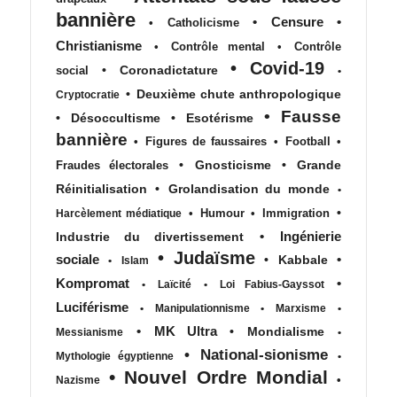
bannière
•
Censure
•
•
Catholicisme
Christianisme
•
Contrôle mental
•
Contrôle
•
Covid-19
•
Coronadictature
social
•
•
Deuxième chute anthropologique
Cryptocratie
•
Fausse
•
Désoccultisme
•
Esotérisme
bannière
•
Figures de faussaires
•
Football
•
•
Gnosticisme
•
Grande
Fraudes électorales
Réinitialisation
•
Grolandisation du monde
•
•
•
Humour
•
Immigration
Harcèlement médiatique
•
Ingénierie
Industrie du divertissement
•
Judaïsme
sociale
•
•
Kabbale
•
Islam
Kompromat
•
•
Laïcité
•
Loi Fabius-Gayssot
Luciférisme
•
Manipulationnisme
•
Marxisme
•
•
MK Ultra
•
Mondialisme
Messianisme
•
•
National-sionisme
Mythologie égyptienne
•
•
Nouvel Ordre Mondial
•
Nazisme