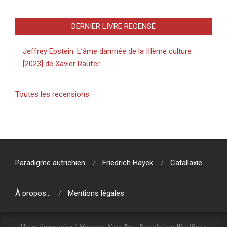
DERNIER LIVRE RECENSÉ
Jeffrey Epstein. L’âme damnée de la IIIème culture
[2023] de Xavier Raufer
Toutes les recensions
Paradigme autrichien
Friedrich Hayek
Catallaxie
À propos…
Mentions légales
Mis en forme grâce à
Magazine News Byte
. Propulsé par
WordPress
.