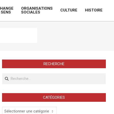
CHANGE
ORGANISATIONS
CULTURE
HISTOIRE
 SENS
SOCIALES
Prim
Navi
Men
RECHERCHE
Recherche
CATÉGORIES
Catégories