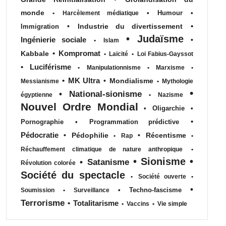
monde
•
Humour
•
•
Harcèlement médiatique
•
•
Industrie du divertissement
Immigration
•
Judaïsme
Ingénierie sociale
•
•
Islam
•
Kompromat
Kabbale
•
Laïcité
•
Loi Fabius-Gayssot
•
Luciférisme
•
Manipulationnisme
•
Marxisme
•
•
MK Ultra
•
Mondialisme
Messianisme
•
Mythologie
•
•
National-sionisme
égyptienne
•
Nazisme
Nouvel Ordre Mondial
•
Oligarchie
•
•
Pornographie
•
Programmation prédictive
Pédocratie
•
Pédophilie
•
Récentisme
•
Rap
•
Réchauffement climatique de nature anthropique
•
•
Sionisme
•
•
Satanisme
Révolution colorée
Société du spectacle
•
Société ouverte
•
•
•
Techno-fascisme
Soumission
•
Surveillance
Terrorisme
•
Totalitarisme
•
Vaccins
•
Vie simple