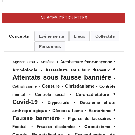
NUAGES D’ÉTIQUETTES
Concepts
Evènements
Lieux
Collectifs
Personnes
•
•
Architecture franc-maçonne
Agenda 2030
•
Antiélite
•
Archéologie
•
Assassinats sous faux drapeaux
Attentats sous fausse bannière
•
•
Censure
•
Christianisme
Catholicisme
•
Contrôle
•
•
Coronadictature
mental
•
Contrôle social
Covid-19
•
Deuxième chute
•
Cryptocratie
•
anthropologique
•
Désoccultisme
•
Esotérisme
Fausse bannière
•
Figures de faussaires
•
•
Gnosticisme
•
Football
•
Fraudes électorales
Grande Réinitialisation
•
Grolandisation du