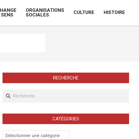
CHANGE
ORGANISATIONS
CULTURE
HISTOIRE
 SENS
SOCIALES
Prim
Navi
Men
RECHERCHE
Recherche
CATÉGORIES
Catégories