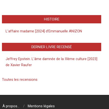
HISTOIRE
L’affaire madame [2024] d’Emmanuelle ANIZON
DERNIER LIVRE RECENSÉ
Jeffrey Epstein. L’âme damnée de la IIIème culture [2023]
de Xavier Raufer
Toutes les recensions
À propos…
Mentions légales