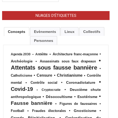
NUAGES D’ÉTIQUETTES
Concepts
Evènements
Lieux
Collectifs
Personnes
•
•
Architecture franc-maçonne
Agenda 2030
•
Antiélite
•
Archéologie
•
Assassinats sous faux drapeaux
Attentats sous fausse bannière
•
•
Censure
•
Christianisme
Catholicisme
•
Contrôle
•
•
Coronadictature
mental
•
Contrôle social
Covid-19
•
Deuxième chute
•
Cryptocratie
•
anthropologique
•
Désoccultisme
•
Esotérisme
Fausse bannière
•
Figures de faussaires
•
•
Gnosticisme
•
Football
•
Fraudes électorales
Grande Réinitialisation
•
Grolandisation du