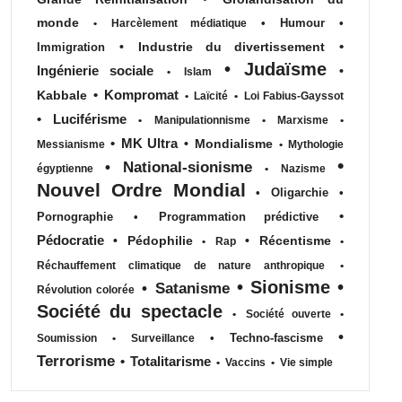
monde
•
Humour
•
•
Harcèlement médiatique
•
•
Industrie du divertissement
Immigration
•
Judaïsme
Ingénierie sociale
•
•
Islam
•
Kompromat
Kabbale
•
Laïcité
•
Loi Fabius-Gayssot
•
Luciférisme
•
Manipulationnisme
•
Marxisme
•
•
MK Ultra
•
Mondialisme
Messianisme
•
Mythologie
•
•
National-sionisme
égyptienne
•
Nazisme
Nouvel Ordre Mondial
•
Oligarchie
•
•
Pornographie
•
Programmation prédictive
Pédocratie
•
Pédophilie
•
Récentisme
•
Rap
•
Réchauffement climatique de nature anthropique
•
•
Sionisme
•
•
Satanisme
Révolution colorée
Société du spectacle
•
Société ouverte
•
•
•
Techno-fascisme
Soumission
•
Surveillance
Terrorisme
•
Totalitarisme
•
Vaccins
•
Vie simple