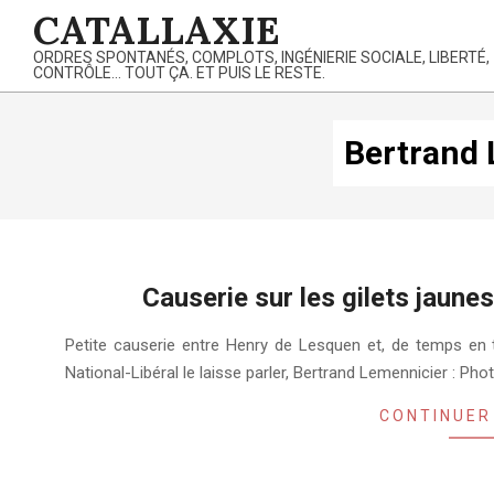
Skip
CATALLAXIE
to
ORDRES SPONTANÉS, COMPLOTS, INGÉNIERIE SOCIALE, LIBERTÉ,
content
CONTRÔLE… TOUT ÇA. ET PUIS LE RESTE.
Bertrand
Causerie sur les gilets jau
2018-
Petite causerie entre Henry de Lesquen et, de temps en 
11-
National-Libéral le laisse parler, Bertrand Lemennicier : Pho
27
CONTINUER