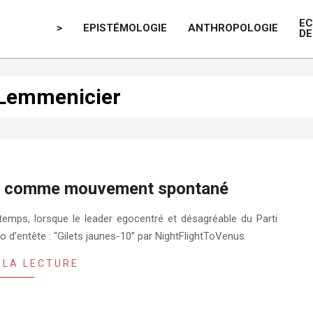
E
>
EPISTÉMOLOGIE
ANTHROPOLOGIE
DE
 Lemmenicier
nes comme mouvement spontané
temps, lorsque le leader egocentré et désagréable du Parti
to d’entête : “Gilets jaunes-10” par NightFlightToVenus
 LA LECTURE