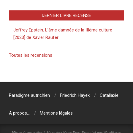
DERNIER LIVRE RECENSÉ
Jeffrey Epstein. L’âme damnée de la IIIème culture
[2023] de Xavier Raufer
Toutes les recensions
Paradigme autrichien
Friedrich Hayek
Catallaxie
À propos…
Mentions légales
Mis en forme grâce à
Magazine News Byte
. Propulsé par
WordPress
.