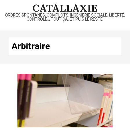
Skip
CATALLAXIE
to
ORDRES SPONTANÉS, COMPLOTS, INGÉNIERIE SOCIALE, LIBERTÉ,
content
CONTRÔLE… TOUT ÇA. ET PUIS LE RESTE.
Primary
Navigation
Arbitraire
Menu