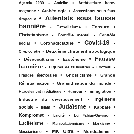
•
Architecture franc-
Agenda 2030
•
Antiélite
•
Archéologie
maçonne
•
Assassinats sous faux
•
Attentats sous fausse
drapeaux
bannière
•
Censure
•
•
Catholicisme
Christianisme
•
Contrôle mental
•
Contrôle
•
Covid-19
•
Coronadictature
social
•
•
Deuxième chute anthropologique
Cryptocratie
•
Fausse
•
Désoccultisme
•
Esotérisme
bannière
•
Figures de faussaires
•
Football
•
•
Gnosticisme
•
Grande
Fraudes électorales
Réinitialisation
•
Grolandisation du monde
•
•
•
Humour
•
Immigration
Harcèlement médiatique
•
Ingénierie
Industrie du divertissement
•
Judaïsme
sociale
•
•
Kabbale
•
Islam
Kompromat
•
•
Laïcité
•
Loi Fabius-Gayssot
Luciférisme
•
Manipulationnisme
•
Marxisme
•
•
MK Ultra
•
Mondialisme
Messianisme
•