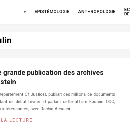
E
>
EPISTÉMOLOGIE
ANTHROPOLOGIE
DE
ulin
 grande publication des archives
stein
 (Departement Of Justice), publiait des millions de documents
ant de début février et parlant cette affaire Epstein. ODC,
 intéressantes, avec Rachid Achachi… …
 LA LECTURE