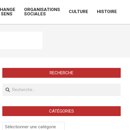
CHANGE
ORGANISATIONS
CULTURE
HISTOIRE
 SENS
SOCIALES
Prim
Navi
Men
RECHERCHE
Recherche
CATÉGORIES
Catégories