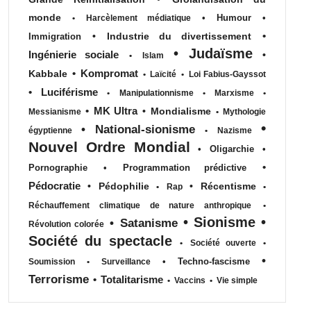
monde
•
Humour
•
•
Harcèlement médiatique
•
•
Industrie du divertissement
Immigration
•
Judaïsme
Ingénierie sociale
•
•
Islam
•
Kompromat
Kabbale
•
Laïcité
•
Loi Fabius-Gayssot
•
Luciférisme
•
Manipulationnisme
•
Marxisme
•
•
MK Ultra
•
Mondialisme
Messianisme
•
Mythologie
•
•
National-sionisme
égyptienne
•
Nazisme
Nouvel Ordre Mondial
•
Oligarchie
•
•
Pornographie
•
Programmation prédictive
Pédocratie
•
Pédophilie
•
Récentisme
•
Rap
•
Réchauffement climatique de nature anthropique
•
•
Sionisme
•
•
Satanisme
Révolution colorée
Société du spectacle
•
Société ouverte
•
•
•
Techno-fascisme
Soumission
•
Surveillance
Terrorisme
•
Totalitarisme
•
Vaccins
•
Vie simple