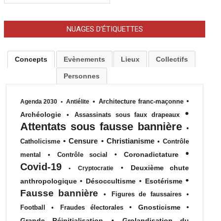
NUAGES D’ÉTIQUETTES
Concepts
Evènements
Lieux
Collectifs
Personnes
•
•
Architecture franc-maçonne
Agenda 2030
•
Antiélite
•
Archéologie
•
Assassinats sous faux drapeaux
Attentats sous fausse bannière
•
•
Censure
•
Christianisme
Catholicisme
•
Contrôle
•
•
Coronadictature
mental
•
Contrôle social
Covid-19
•
Deuxième chute
•
Cryptocratie
•
anthropologique
•
Désoccultisme
•
Esotérisme
Fausse bannière
•
Figures de faussaires
•
•
Gnosticisme
•
Football
•
Fraudes électorales
Grande Réinitialisation
•
Grolandisation du