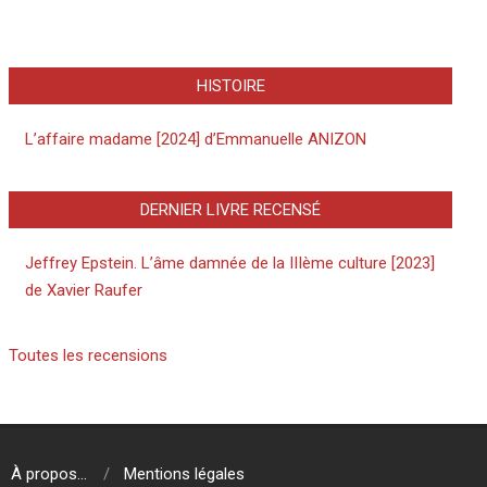
HISTOIRE
L’affaire madame [2024] d’Emmanuelle ANIZON
DERNIER LIVRE RECENSÉ
Jeffrey Epstein. L’âme damnée de la IIIème culture [2023]
de Xavier Raufer
Toutes les recensions
À propos…
Mentions légales