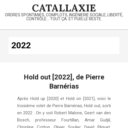
Skip
CATALLAXIE
to
ORDRES SPONTANÉS, COMPLOTS, INGÉNIERIE SOCIALE, LIBERTÉ,
content
CONTRÔLE… TOUT ÇA. ET PUIS LE RESTE.
Primary
Navigation
2022
Menu
Hold out [2022], de Pierre
Barnérias
2024-
Après Hold up [2020] et Hold on [2021], voici le
05-
troisième volet de Pierre Barnérias, Hold out, sorti
20
en 2022 : On y voit Robert Malone, Geert van den
Bosch, professeur Fourtillan, Amar Gudjil,
Christine Cotton, Olivier Soulier, David Pliquet,