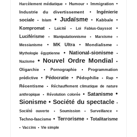
•
•
Humour
•
Immigration
Harcèlement médiatique
•
Ingénierie
Industrie du divertissement
•
Judaïsme
sociale
•
•
Kabbale
•
Islam
Kompromat
•
•
Laïcité
•
Loi Fabius-Gayssot
Luciférisme
•
Manipulationnisme
•
Marxisme
•
•
MK Ultra
•
Mondialisme
Messianisme
•
•
National-sionisme
Mythologie égyptienne
•
•
Nouvel Ordre Mondial
•
Nazisme
Oligarchie
•
Pornographie
•
Programmation
•
Pédocratie
•
Pédophilie
•
prédictive
•
Rap
Récentisme
•
Réchauffement climatique de nature
•
•
Satanisme
anthropique
•
Révolution colorée
Sionisme
•
Société du spectacle
•
•
Société ouverte
•
Soumission
•
Surveillance
•
Terrorisme
•
Totalitarisme
Techno-fascisme
•
Vaccins
•
Vie simple