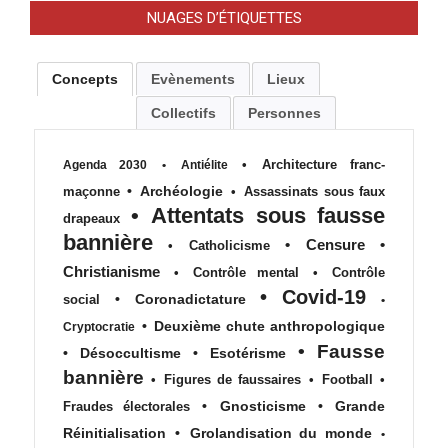
NUAGES D’ÉTIQUETTES
Concepts
Evènements
Lieux
Collectifs
Personnes
•
Architecture franc-
Agenda 2030
•
Antiélite
•
Archéologie
maçonne
•
Assassinats sous faux
•
Attentats sous fausse
drapeaux
bannière
•
Censure
•
•
Catholicisme
Christianisme
•
Contrôle mental
•
Contrôle
•
Covid-19
•
Coronadictature
social
•
•
Deuxième chute anthropologique
Cryptocratie
•
Fausse
•
Désoccultisme
•
Esotérisme
bannière
•
Figures de faussaires
•
Football
•
•
Gnosticisme
•
Grande
Fraudes électorales
Réinitialisation
•
Grolandisation du monde
•