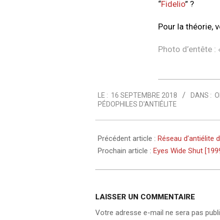
“
Fidelio
” ?
Pour la théorie, 
Photo d’entête :
2018-
LE :
16 SEPTEMBRE 2018
DANS :
O
09-
PÉDOPHILES D'ANTIÉLITE
16
Précédent article :
Réseau d’antiélite d
Prochain article :
Eyes Wide Shut [1999
LAISSER UN COMMENTAIRE
Votre adresse e-mail ne sera pas publi