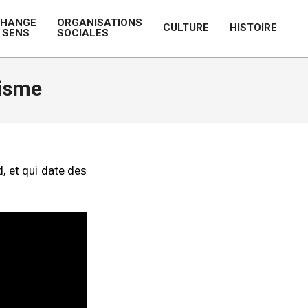
CHANGE
ORGANISATIONS
CULTURE
HISTOIRE
 SENS
SOCIALES
Prim
Navi
Men
disme
d, et qui date des