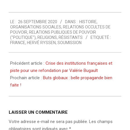
2020-
LE :
26 SEPTEMBRE 2020
DANS :
HISTOIRE
,
09-
ORGANISATIONS SOCIALES
,
RELATIONS OCCULTES DE
26
POUVOIR
,
RELATIONS PUBLIQUES DE POUVOIR
("POLITIQUE")
,
RELIGIONS
,
RÉSISTANTS
ETIQUETÉ :
FRANCE
,
HERVÉ RYSSEN
,
SOUMISSION
Précédent article :
Crise des institutions françaises et
piste pour une refondation par Valérie Bugault
Prochain article :
Buts globaux : belle propagande bien
faite !
LAISSER UN COMMENTAIRE
Votre adresse e-mail ne sera pas publiée.
Les champs
obligatoires sont indiqués avec
*