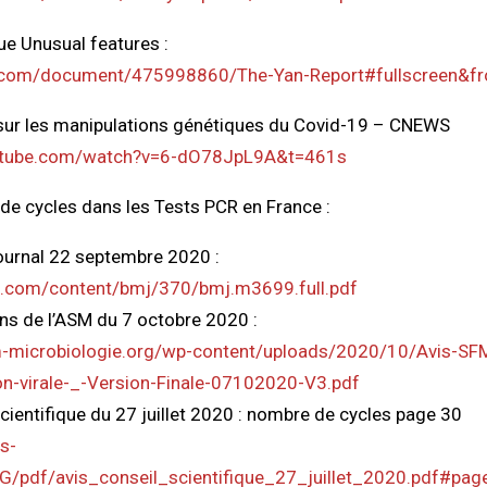
que Unusual features :
ibd.com/document/475998860/The-Yan-Report#fullscreen&
sur les manipulations génétiques du Covid-19 – CNEWS
utube.com/watch?v=6-dO78JpL9A&t=461s
de cycles dans les Tests PCR en France :
journal 22 septembre 2020 :
j.com/content/bmj/370/bmj.m3699.full.pdf
 de l’ASM du 7 octobre 2020 :
-microbiologie.org/wp-content/uploads/2020/10/Avis-SFM
-virale-_-Version-Finale-07102020-V3.pdf
scientifique du 27 juillet 2020 : nombre de cycles page 30
es-
MG/pdf/avis_conseil_scientifique_27_juillet_2020.pdf#pa