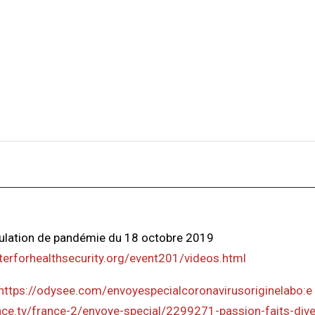
ulation de pandémie du 18 octobre 2019
terforhealthsecurity.org/event201/videos.html
https://odysee.com/envoyespecialcoronavirusoriginelabo:e
nce.tv/france-2/envoye-special/2299271-passion-faits-dive