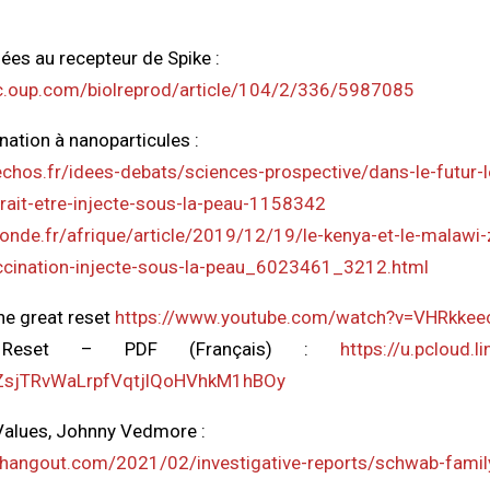
ées au recepteur de Spike :
c.oup.com/biolreprod/article/104/2/336/5987085
nation à nanoparticules :
chos.fr/idees-debats/sciences-prospective/dans-le-futur-l
rait-etre-injecte-sous-la-peau-1158342
onde.fr/afrique/article/2019/12/19/le-kenya-et-le-malawi-
ccination-injecte-sous-la-peau_6023461_3212.html
he great reset
https://www.youtube.com/watch?v=VHRkkee
 Reset – PDF (Français) :
https://u.pcloud.l
sjTRvWaLrpfVqtjlQoHVhkM1hBOy
Values, Johnny Vedmore :
edhangout.com/2021/02/investigative-reports/schwab-famil