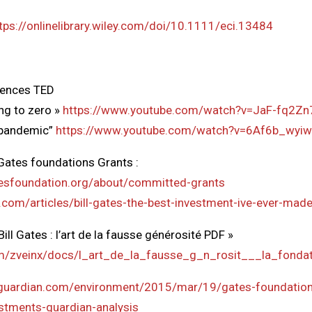
tps://onlinelibrary.wiley.com/doi/10.1111/eci.13484
rences TED
ing to zero »
https://www.youtube.com/watch?v=JaF-fq2Zn
t pandemic”
https://www.youtube.com/watch?v=6Af6b_wyiw
 Gates foundations Grants :
esfoundation.org/about/committed-grants
.com/articles/bill-gates-the-best-investment-ive-ever-m
Bill Gates : l’art de la fausse générosité PDF »
om/zveinx/docs/l_art_de_la_fausse_g_n_rosit___la_fondat
guardian.com/environment/2015/mar/19/gates-foundation
estments-guardian-analysis