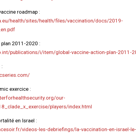
vaccine roadmap :
a.eu/health/sites/health/files/vaccination/docs/2019-
en.pdf
 plan 2011-2020 :
.int/publications/i/item/global-vaccine-action-plan-2011-
 :
icseries.com/
mic exercice :
erforhealthsecurity.org/our-
8_clade_x_exercise/players/index.html
talité en Israel :
cesoir.fr/videos-les-debriefings/la-vaccination-en-israel-le