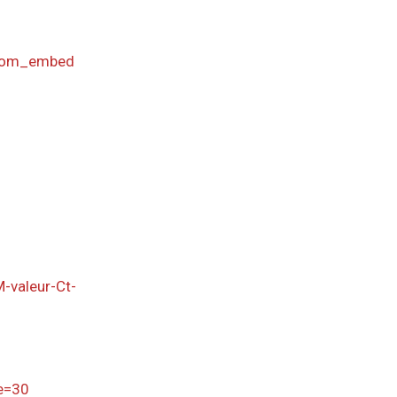
from_embed
-valeur-Ct-
ge=30