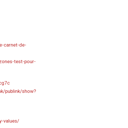
e-carnet-de-
zones-test-pour-
cg7c
ink/publink/show?
y-values/