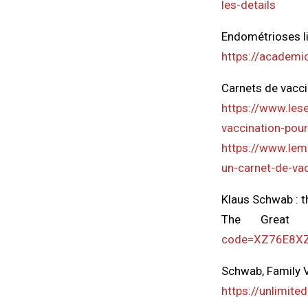
les-details
Endométrioses li
https://academi
Carnets de vacci
https://www.lese
vaccination-pour
https://www.lem
un-carnet-de-va
Klaus Schwab : t
The Great
code=XZ76E8XZ
Schwab, Family 
https://unlimit