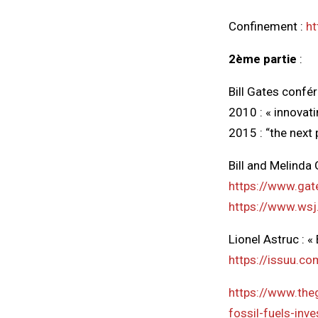
Confinement :
ht
2ème partie
:
Bill Gates confé
2010 : « innovat
2015 : “the nex
Bill and Melinda
https://www.gat
https://www.wsj
Lionel Astruc : « 
https://issuu.c
https://www.the
fossil-fuels-inv