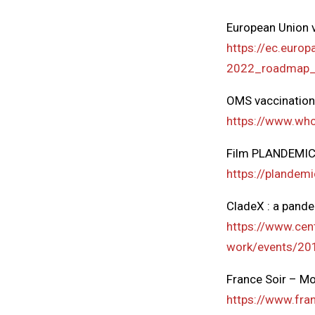
European Union 
https://ec.europ
2022_roadmap_
OMS vaccination
https://www.who
Film PLANDEMIC
https://plandem
CladeX : a pande
https://www.cent
work/events/201
France Soir – Mor
https://www.fran