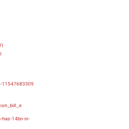
7I
I
ade-11547683309
ion_bill_e
-has-14bn-in-