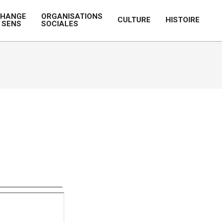
CHANGE
ORGANISATIONS
CULTURE
HISTOIRE
 SENS
SOCIALES
Prim
Navi
Men