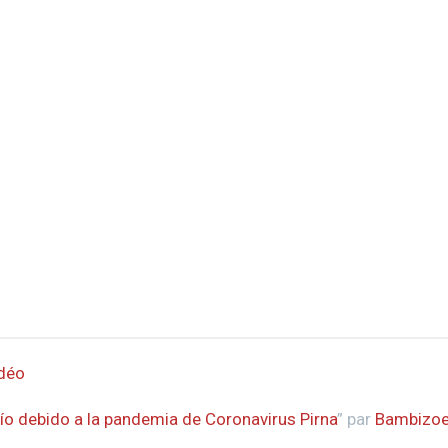
idéo
ío debido a la pandemia de Coronavirus Pirna
” par
Bambizo