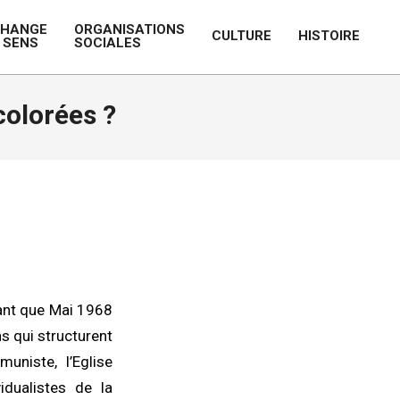
CHANGE
ORGANISATIONS
CULTURE
HISTOIRE
 SENS
SOCIALES
Prim
Navi
Men
colorées ?
lant que Mai 1968
ns qui structurent
uniste, l’Eglise
idualistes de la