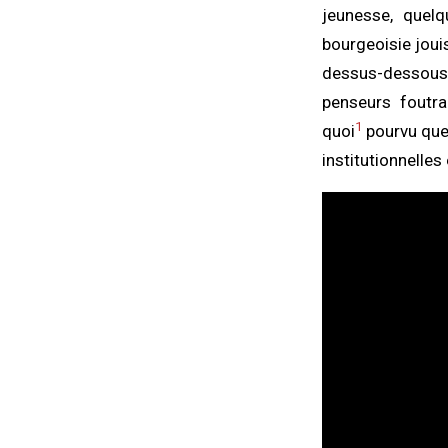
jeunesse, quelq
bourgeoisie joui
dessus-dessous
penseurs foutra
1
quoi
pourvu que 
institutionnelles 