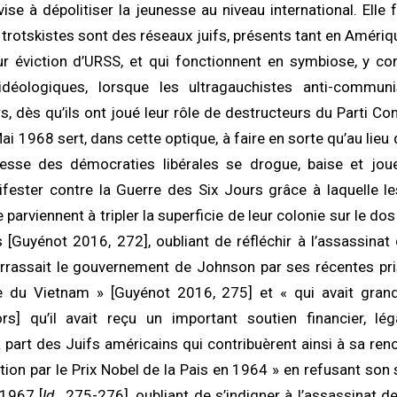
e à dépolitiser la jeunesse au niveau international. Elle fa
 trotskistes sont des réseaux juifs, présents tant en Amériq
ur éviction d’URSS, et qui fonctionnent en symbiose, y co
idéologiques, lorsque les ultragauchistes anti-communi
, dès qu’ils ont joué leur rôle de destructeurs du Parti C
ai 1968 sert, dans cette optique, à faire en sorte qu’au lieu d
nesse des démocraties libérales se drogue, baise et joue
ifester contre la Guerre des Six Jours grâce à laquelle l
e parviennent à tripler la superficie de leur colonie sur le do
 [Guyénot 2016, 272], oubliant de réfléchir à l’assassinat
arrassait le gouvernement de Johnson par ses récentes pri
e du Vietnam » [Guyénot 2016, 275] et « qui avait gra
rs] qu’il avait reçu un important soutien financier, lég
 part des Juifs américains qui contribuèrent ainsi à sa 
tion par le Prix Nobel de la Pais en 1964 » en refusant son 
1967 [
Id.
, 275-276], oubliant de s’indigner à l’assassinat 