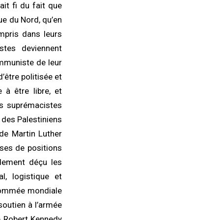
it fi du fait que
ue du Nord, qu’en
mpris dans leurs
stes deviennent
ommuniste de leur
’être politisée et
 à être libre, et
es suprémacistes
s des Palestiniens
 de Martin Luther
ses de positions
ndement déçu les
al, logistique et
renommée mondiale
soutien à l’armée
de Robert Kennedy