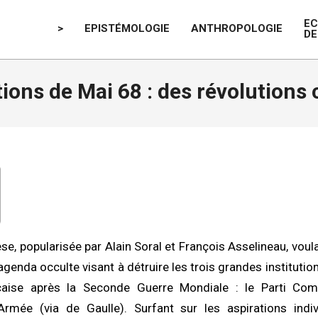
E
>
EPISTÉMOLOGIE
ANTHROPOLOGIE
DE
tions de Mai 68 : des révolutions 
èse, popularisée par Alain Soral et François Asselineau, vou
n agenda occulte visant à détruire les trois grandes institutio
çaise après la Seconde Guerre Mondiale : le Parti Comm
’Armée (via de Gaulle). Surfant sur les aspirations indiv