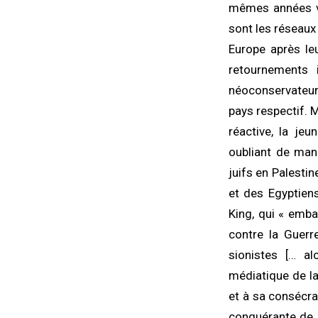
mêmes années vis
sont les réseaux
Europe après le
retournements 
néoconservateurs
pays respectif. M
réactive, la jeu
oubliant de man
juifs en Palestin
et des Egyptiens
King, qui « emb
contre la Guerr
sionistes [… alo
médiatique de la
et à sa consécra
conquérante de 