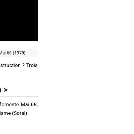
Mai 68 (1978)
estruction ? Trois
n >
 fomenté Mai 68,
lisme (Soral)