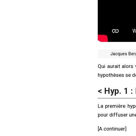
Jacques Berg
Qui aurait alors 
hypothèses se d
< Hyp. 1 :
La première hyp
pour diffuser une
[A continuer]