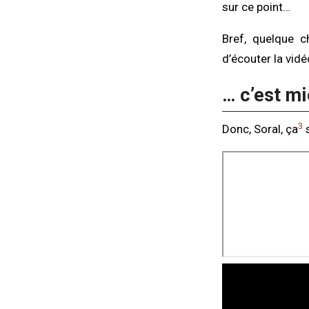
sur ce point…
Bref, quelque c
d’écouter la vidé
… c’est m
3
Donc, Soral, ça
s