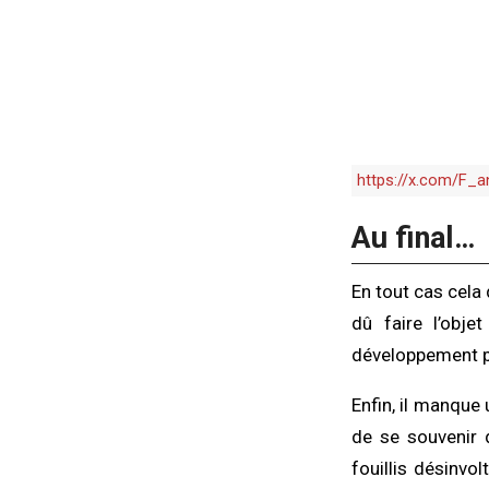
https://x.com/F
Au final…
En tout cas cela 
dû faire l’obje
développement po
Enfin, il manque 
de se souvenir d
fouillis désinvo