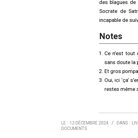
des blagues de 
Socrate de Satr
incapable de sui
Notes
Ce n’est tout 
sans doute la 
Et gros pomp
Oui, ici ‘ça’ s
restes même si
2024-
LE :
12 DÉCEMBRE 2024
DANS :
LI
12-
DOCUMENTS
12