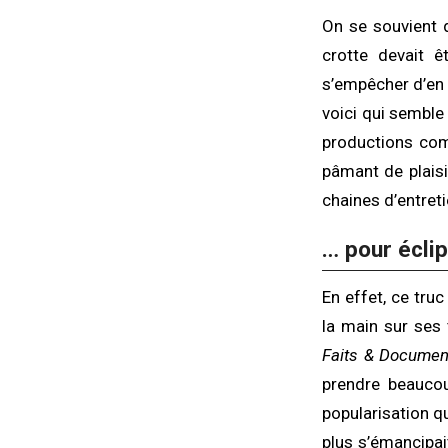
On se souvient 
crotte devait ê
s’empêcher d’en 
voici qui semble 
productions com
pâmant de plaisi
chaines d’entret
… pour écli
En effet, ce truc
la main sur ses 
Faits & Documen
prendre beaucou
popularisation q
plus s’émancipai