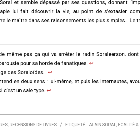
Soral et semble dépassé par ses questions, donnant l’im
apie lui fait découvrir la vie, au point de s’extasier c
vre le maître dans ses raisonnements les plus simples… Le tr
de même pas ça qui va arrêter le radin Soraleerson, dont 
parousie pour sa horde de fanatiques.
↩︎
age des Soraloïdes…
↩︎
’entend en deux sens : lui-même, et puis les internautes, avo
 c’est un sale type.
↩︎
VRES
,
RECENSIONS DE LIVRES
ETIQUETÉ :
ALAIN SORAL
,
EGALITÉ &