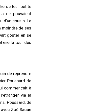
e de leur petite
ils ne pouvaient
u d’un cousin. Le
 la moindre de ses
ait goûter en se
faire le tour des
esoin de reprendre
avier Poussard de
qui commençait à
’étranger via la
ens. Poussard, de
er avec Zoé Sagan