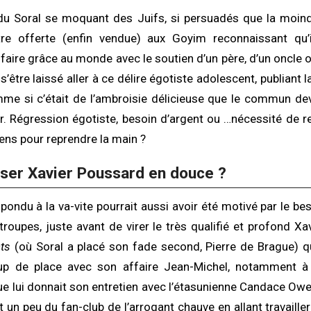
du Soral se moquant des Juifs, si persuadés que la moindr
tre offerte (enfin vendue) aux Goyim reconnaissant qu’
faire grâce au monde avec le soutien d’un père, d’un oncle o
s’être laissé aller à ce délire égotiste adolescent, publiant
me si c’était de l’ambroisie délicieuse que le commun dev
r. Régression égotiste, besoin d’argent ou …nécessité de re
iens pour reprendre la main ?
pser Xavier Poussard en douce ?
 pondu à la va-vite pourrait aussi avoir été motivé par le b
troupes, juste avant de virer le très qualifié et profond X
ts
(où Soral a placé son fade second, Pierre de Brague) 
p de place avec son affaire Jean-Michel, notamment à l
ue lui donnait son entretien avec l’étasunienne Candace Ow
t un peu du fan-club de l’arrogant chauve en allant travaill