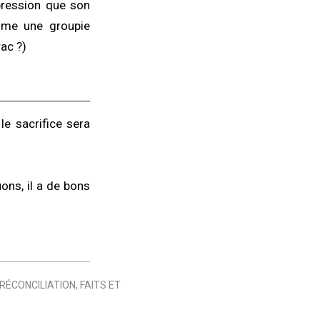
pression que son
omme une groupie
ac ?)
le sacrifice sera
uons, il a de bons
 RÉCONCILIATION
,
FAITS ET