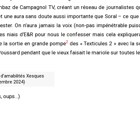
baz de Campagnol TV, créant un réseau de journalistes qu
 et une aura sans doute aussi importante que Soral – ce que
ester. On n’aura jamais la voix (non-pas impénétrable pui
s niais d’E&R pour nous le confesser mais cela expliquer
2
 la sortie en grande pompe
des « Texticules 2 » avec la so
Poussard pendant que le vieux faisait le mariole sur toutes l
 d’amabilités Xesques
embre 2024)
s, oups…)