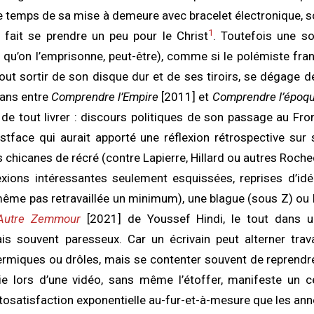
le temps de sa mise à demeure avec bracelet électronique, s
1
 fait se prendre un peu pour le Christ
. Toutefois une so
 qu’on l’emprisonne, peut-être), comme si le polémiste fran
tout sortir de son disque dur et de ses tiroirs, se dégage d
 ans entre
Comprendre l’Empire
[2011] et
Comprendre l’époq
de tout livrer : discours politiques de son passage au Fro
stface qui aurait apporté une réflexion rétrospective su
es chicanes de récré (contre Lapierre, Hillard ou autres Roche
exions intéressantes seulement esquissées, reprises d’idé
même pas retravaillée un minimum), une blague (sous Z) ou 
’Autre Zemmour
[2021] de Youssef Hindi, le tout dans u
s souvent paresseux. Car un écrivain peut alterner tra
ermiques ou drôles, mais se contenter souvent de reprend
ie lors d’une vidéo, sans même l’étoffer, manifeste un c
utosatisfaction exponentielle au-fur-et-à-mesure que les a