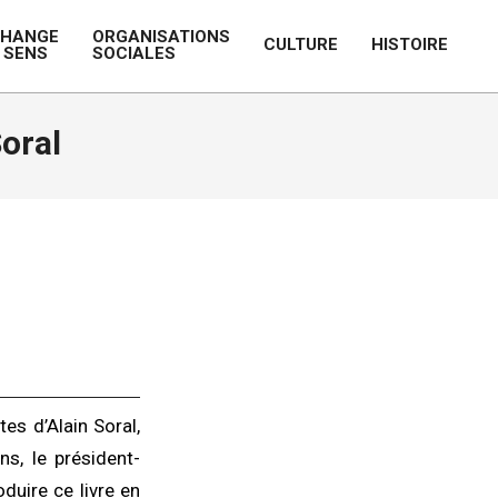
CHANGE
ORGANISATIONS
CULTURE
HISTOIRE
 SENS
SOCIALES
Prim
Navi
Men
Soral
es d’Alain Soral,
ns, le président-
duire ce livre en