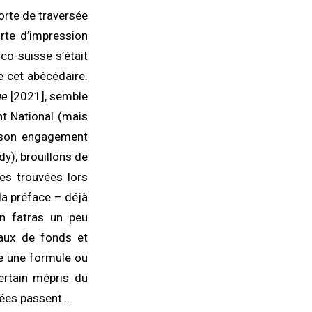
orte de traversée
rte d’impression
co-suisse s’était
e cet abécédaire.
ue
[2021], semble
nt National (mais
r son engagement
dy), brouillons de
es trouvées lors
la préface – déjà
n fatras un peu
vaux de fonds et
re une formule ou
ertain mépris du
nnées passent…