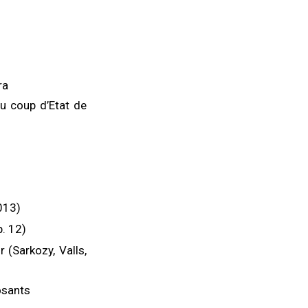
ra
u coup d’Etat de
013)
. 12)
 (Sarkozy, Valls,
osants