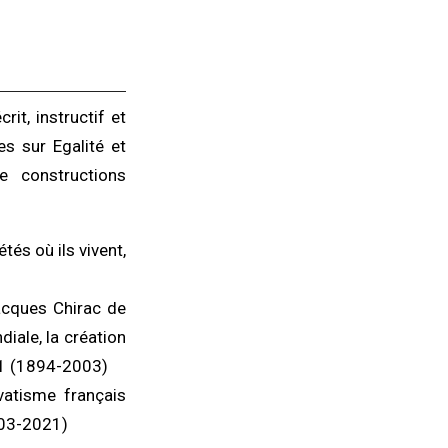
rit, instructif et
es sur Egalité et
e constructions
tés où ils vivent,
Jacques Chirac de
iale, la création
001 (1894-2003)
vatisme français
003-2021)