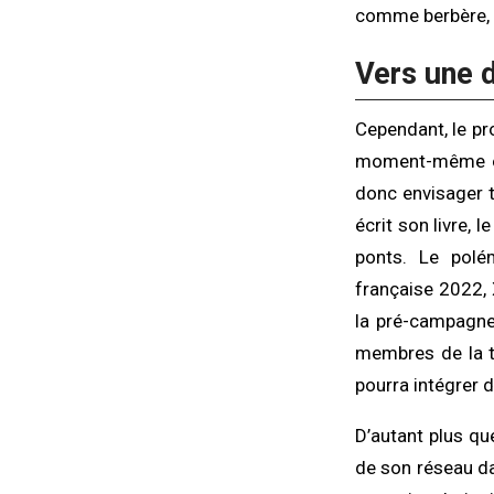
comme berbère, j
Vers une 
Cependant, le pro
moment-même où i
donc envisager t
écrit son livre, 
ponts. Le polé
française 2022,
la pré-campagne
membres de la t
pourra intégrer 
D’autant plus qu
de son réseau da