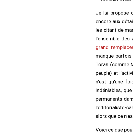
Je lui propose d
encore aux détai
les citant de man
l’ensemble des 
grand remplace
manque parfois u
Torah (comme Moï
peuple) et l’acti
n’est qu’une fo
indéniables, que 
permanents dans 
l’éditorialiste-
alors que ce n’es
Voici ce que pour