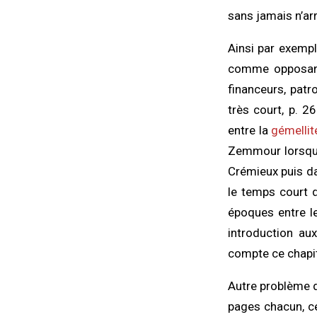
sans jamais n’ar
Ainsi par exempl
comme opposant
financeurs, patr
très court, p. 2
entre la
gémellit
Zemmour lorsqu’
Crémieux puis da
le temps court 
époques entre le
introduction aux
compte ce chapit
Autre problème d
pages chacun, ce