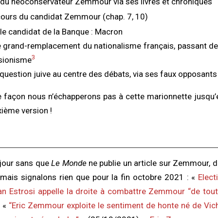
 du néoconservateur Zemmour via ses livres et chroniques
scours du candidat Zemmour (chap. 7, 10)
e le candidat de la Banque : Macron
e grand-remplacement du nationalisme français, passant de
3
-sionisme
 question juive au centre des débats, via ses faux opposants
 façon nous n’échapperons pas à cette marionnette jusqu’e
xième version !
n jour sans que
Le Monde
ne publie un article sur Zemmour, 
, mais signalons rien que pour la fin octobre 2021 : «
Elect
ian Estrosi appelle la droite à combattre Zemmour “de tou
, «
“Eric Zemmour exploite le sentiment de honte né de Vich