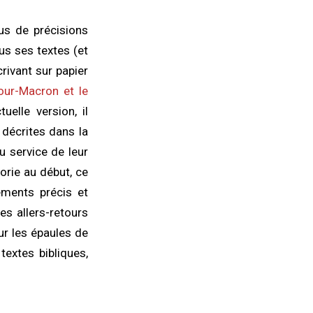
lus de précisions
us ses textes (et
crivant sur papier
ur-Macron et le
elle version, il
 décrites dans la
u service de leur
éorie au début, ce
éments précis et
les allers-retours
ur les épaules de
textes bibliques,