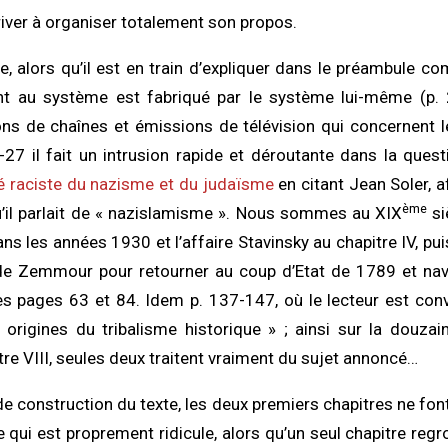
river à organiser totalement son propos.
e, alors qu’il est en train d’expliquer dans le préambul
 au système est fabriqué par le système lui-même (p. 2
ons de chaînes et émissions de télévision qui concernent 
6-27 il fait un intrusion rapide et déroutante dans la ques
é raciste du nazisme et du judaïsme
en citant Jean Soler, a
ème
il parlait de « nazislamisme ». Nous sommes au XIX
si
ns les années 1930 et l’affaire Stavinsky au chapitre IV, pui
de Zemmour pour retourner au coup d’Etat de 1789 et nav
s pages 63 et 84. Idem p. 137-147, où le lecteur est conv
 origines du tribalisme historique » ; ainsi sur la douz
re VIII, seules deux traitent vraiment du sujet annoncé…
e construction du texte, les deux premiers chapitres ne f
 qui est proprement ridicule, alors qu’un seul chapitre r