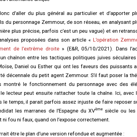
onc d’aller du plus général au particulier et d’apporter p
ls du personnage Zemmour, de son réseau, en analysant pl
ière plus précise, parfois c’est un peu vague) et en retrans
analyses proposées dans son article «
L’opération Zemmo
ment de l’extrême droite
» (E&R, 05/10/2021). Dans l’actu
n chaînon entre les tactiques politiques juives séculaires
se, Daniel ou Esther qui ont les faveurs des puissants a
vité décennale du petit agent Zemmour. S’il faut poser la th
is montré le fonctionnement du personnage avec des él
le lecteur peut ensuite rattacher toute la chaîne. Ici, avec 
le temps, il parait parfois assez injuste de faire reposer s
ème
candidat les marranes de l’Espagne du XV
siècle ou les 
t ni fou ni faux, quand on l’expose correctement.
rait être le plan d’une version refondue et augmentée :