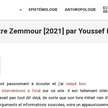
E
>
EPISTÉMOLOGIE
ANTHROPOLOGIE
DE
tre Zemmour [2021] par Youssef 
est passionnant à écouter et j’ai
relayé bon
nterventions à l’oral
sur ce site. Il est tellement inté
avait pas tout dit déjà, de sorte que son livre n’était rien 
guments et informations sourcées, voire un appauvrisseme