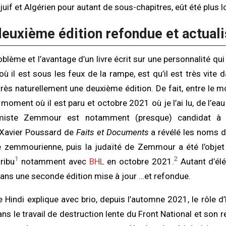
uif et Algérien pour autant de sous-chapitres, eût été plus l
deuxième édition refondue et actuali
blème et l’avantage d’un livre écrit sur une personnalité qui f
l est sous les feux de la rampe, est qu’il est très vite d
rès naturellement une deuxième édition. De fait, entre le 
le moment où il est paru et octobre 2021 où je l’ai lu, de l’ea
miste Zemmour est notamment (presque) candidat à la
 Xavier Poussard de
Faits et Documents
a révélé les noms d
 zemmourienne, puis la judaïté de Zemmour a été l’objet
1
2
ribu
notamment avec
BHL
en octobre 2021.
Autant d’él
dans une seconde édition mise à jour …et refondue.
e Hindi explique avec brio, depuis l’automne 2021, le rôle 
ns le travail de destruction lente du Front National et son