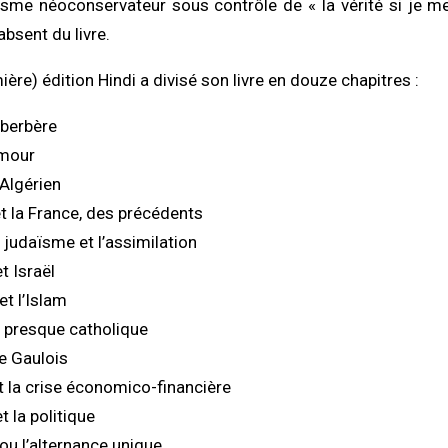
isme néoconservateur sous contrôle de « la vérité si je m
bsent du livre.
ère) édition Hindi a divisé son livre en douze chapitres :
 berbère
mmour
’Algérien
t la France, des précédents
judaïsme et l’assimilation
t Israël
t l’Islam
 presque catholique
e Gaulois
 la crise économico-financière
 la politique
u l’alternance unique