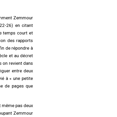
e comment Zemmour
2-26) en citant
le temps court et
tion des rapports
fin de répondre à
ècle et au décret
s on revient dans
iguer entre deux
ié à « une petite
aine de pages que
ont même pas deux
egroupant Zemmour