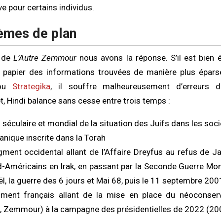
e pour certains individus.
èmes de plan
e de
L’Autre Zemmour
nous avons la réponse. S’il est bien éc
e papier des informations trouvées de manière plus épars
 ou
Strategika
, il souffre malheureusement d’erreurs d
t, Hindi balance sans cesse entre trois temps :
 séculaire et mondial de la situation des Juifs dans les socié
ianique inscrite dans la Torah
gment occidental allant de l’Affaire Dreyfus au refus de 
d-Américains en Irak, en passant par la Seconde Guerre Mond
raël, la guerre des 6 jours et Mai 68, puis le 11 septembre 2
gment français allant de la mise en place du néoconser
ls, Zemmour) à la campagne des présidentielles de 2022 (2