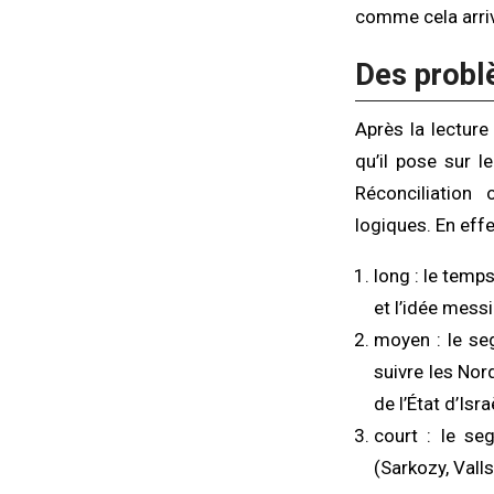
comme cela arriv
Des probl
Après la lectur
qu’il pose sur l
Réconciliation
logiques. En effe
long : le temps
et l’idée mess
moyen : le se
suivre les Nor
de l’État d’Is
court : le se
(Sarkozy, Val