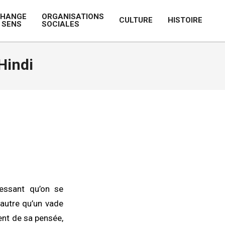
CHANGE
ORGANISATIONS
CULTURE
HISTOIRE
 SENS
SOCIALES
Prim
Navi
Men
Hindi
ressant qu’on se
d’autre qu’un vade
nt de sa pensée,