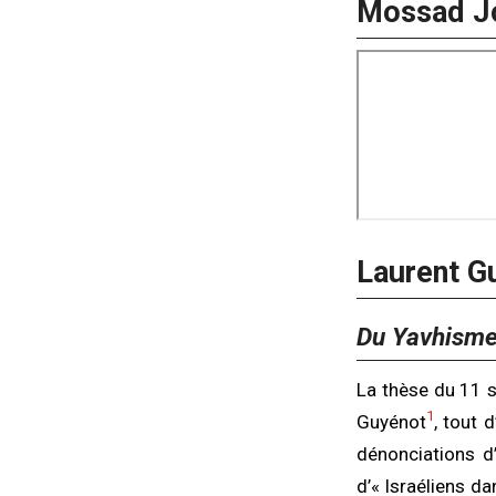
Mossad Job
Laurent G
Du Yavhisme
La thèse du 11 
1
Guyénot
, tout 
dénonciations d’
d’« Israéliens d