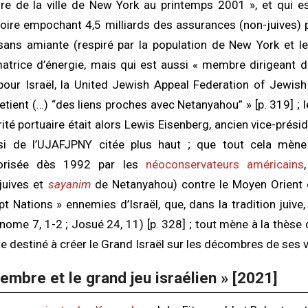
aire de la ville de New York au printemps 2001 », et qui 
toire empochant 4,5 milliards des assurances (non-juives) 
sans amiante (respiré par la population de New York et le
rice d’énergie, mais qui est aussi « membre dirigeant d
our Israël, la United Jewish Appeal Federation of Jewish
etient (…) “des liens proches avec Netanyahou” » [p. 319] ; l
rité portuaire était alors Lewis Eisenberg, ancien vice-prési
si de l’UJAFJPNY citée plus haut ; que tout cela mène
théorisée dès 1992 par les
néoconservateurs américains
juives et
sayanim
de Netanyahou) contre le Moyen Orient e
 Nations » ennemies d’Israël, que, dans la tradition juive, 
onome 7, 1-2 ; Josué 24, 11) [p. 328] ; tout mène à la thès
te destiné à créer le Grand Israël sur les décombres de ses 
embre et le grand jeu israélien »
[2021]