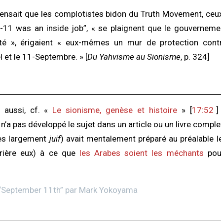
pensait que les complotistes bidon du Truth Movement, ceu
9-11 was an inside job”, « se plaignent que le gouverneme
ité », érigaient « eux-mêmes un mur de protection con
 et le 11-Septembre. » [
Du Yahvisme au Sionisme
, p. 324]
 aussi, cf. «
Le sionisme, genèse et histoire
» [
17:52
]
n’a pas développé le sujet dans un article ou un livre comple
ès largement
juif
) avait mentalement préparé au préalable l
rrière eux) à ce que
les Arabes soient les méchants
pou
“
September 11th
” par
Mark Yokoyama