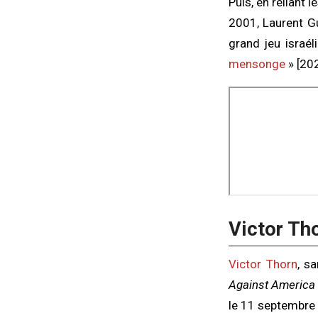
Puis, en reliant l
2001, Laurent G
grand jeu israé
mensonge
» [202
Victor Th
Victor Thorn
, s
Against America
le 11 septembre