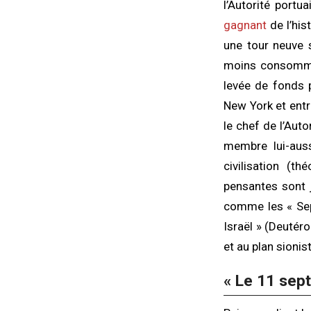
l’Autorité portu
gagnant
de l’his
une tour neuve 
moins consommat
levée de fonds p
New York et entr
le chef de l’Auto
membre lui-aus
civilisation (
pensantes sont 
comme les « Sept
Israël » (Deutér
et au plan sionis
« Le 11 sept