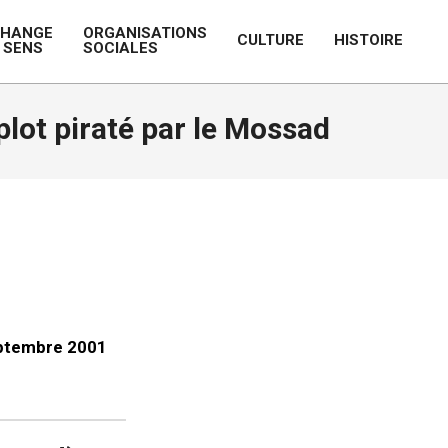
CHANGE
ORGANISATIONS
CULTURE
HISTOIRE
 SENS
SOCIALES
Prim
Navi
Men
ot piraté par le Mossad
ptembre 2001