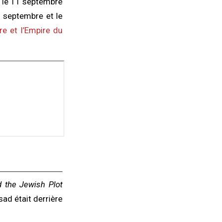
t le 11 septembre
 septembre et le
e et l’Empire du
d the Jewish Plot
sad était derrière