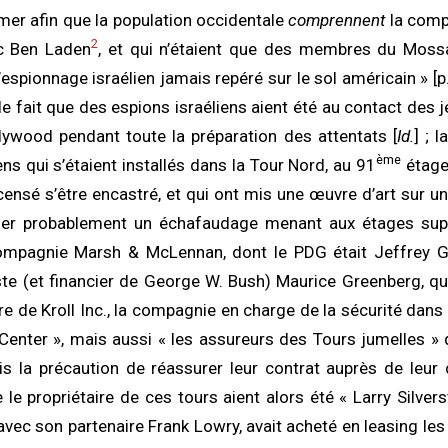
lmer afin que la population occidentale
comprennent
la compl
2
c Ben Laden
, et qui n’étaient que des membres du Mossad
espionnage israélien jamais repéré sur le sol américain » [p
le fait que des espions israéliens aient été au contact des 
lywood pendant toute la préparation des attentats [
Id.
] ; 
ème
iens qui s’étaient installés dans la Tour Nord, au 91
étage,
censé s’être encastré, et qui ont mis une œuvre d’art sur un
her probablement un échafaudage menant aux étages supé
compagnie Marsh & McLennan, dont le PDG était Jeffrey Gr
ste (et financier de George W. Bush) Maurice Greenberg, qu
ire de Kroll Inc., la compagnie en charge de la sécurité dan
enter », mais aussi « les assureurs des Tours jumelles » qui
is la précaution de réassurer leur contrat auprès de leur 
e le propriétaire de ces tours aient alors été « Larry Silvers
 avec son partenaire Frank Lowry, avait acheté en leasing le