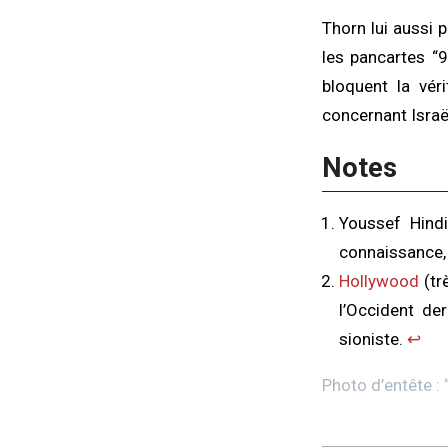
Thorn lui aussi 
les pancartes “
bloquent la vér
concernant Israël
Notes
Youssef Hindi
connaissance, 
Hollywood
(tr
l’Occident de
sioniste.
↩︎
Photo d’entête : 