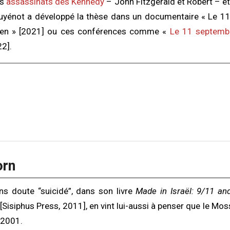
es
assassinats des Kennedy
– John Fitzgerald et Robert – e
uyénot a développé la thèse dans un documentaire « Le 11
lien » [2021] ou ces conférences comme «
Le 11 septembr
2].
orn
ans doute “suicidé”, dans son livre
Made in Israël: 9/11 an
[Sisiphus Press, 2011], en vint lui-aussi à penser que le Mos
 2001.