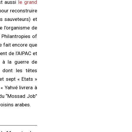
est aussi
le grand
pour reconstruire
s sauveteurs) et
e l’organisme de
 Philantropies of
e fait encore que
dent de l’AIPAC et
 à la guerre de
, dont les têtes
t sept « Etats »
« Yahvé livrera à
e du “Mossad Job”
voisins arabes.