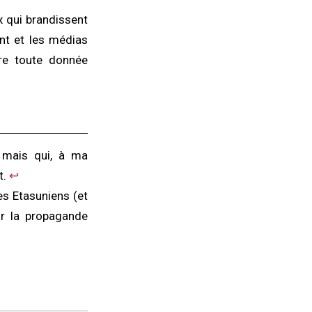
x qui brandissent
nt et les médias
tre toute donnée
 mais qui, à ma
t.
↩︎
es Etasuniens (et
r la propagande