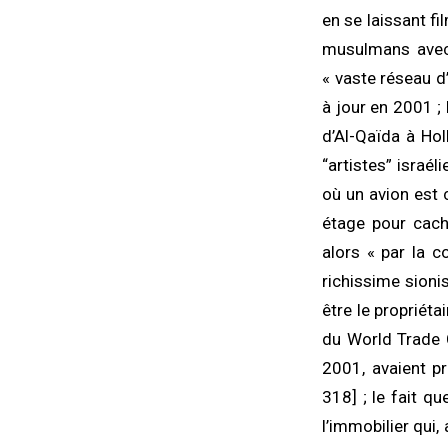
en se laissant fi
musulmans ave
« vaste réseau d’
à jour en 2001 ; 
d’Al-Qaïda à Hol
“artistes” israél
où un avion est 
étage pour cac
alors « par la 
richissime sioni
être le propriéta
du World Trade C
2001, avaient pr
318] ; le fait qu
l’immobilier qui,