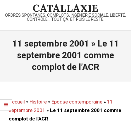
Skip
CATALLAXIE
to
ORDRES SPONTANÉS, COMPLOTS, INGÉNIERIE SOCIALE, LIBERTÉ,
content
CONTRÔLE… TOUT ÇA. ET PUIS LE RESTE.
Primary
Navigation
11 septembre 2001 »
Le 11
Menu
septembre 2001 comme
complot de l’ACR
Accueil
»
Histoire
»
Epoque contemporaine
»
11
septembre 2001
»
Le 11 septembre 2001 comme
complot de l’ACR