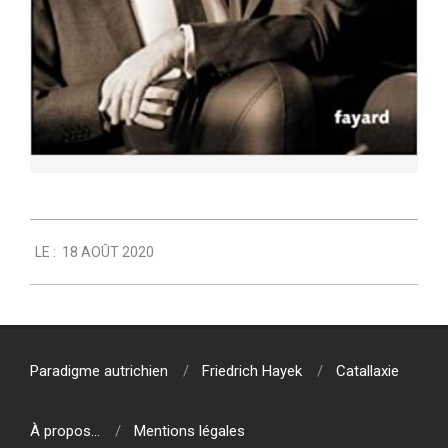
2020-
LE :
18 AOÛT 2020
08-
18
Paradigme autrichien
Friedrich Hayek
Catallaxie
À propos…
Mentions légales