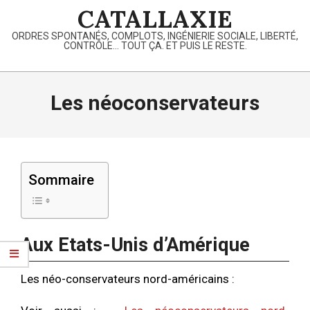
Skip
CATALLAXIE
to
ORDRES SPONTANÉS, COMPLOTS, INGÉNIERIE SOCIALE, LIBERTÉ,
content
CONTRÔLE… TOUT ÇA. ET PUIS LE RESTE.
Primary
Navigation
Les néoconservateurs
Menu
Sommaire
Aux Etats-Unis d’Amérique
Les néo-conservateurs nord-américains :