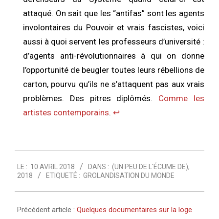
attaqué. On sait que les “antifas” sont les agents
involontaires du Pouvoir et vrais fascistes, voici
aussi à quoi servent les professeurs d’université :
d’agents anti-révolutionnaires à qui on donne
l’opportunité de beugler toutes leurs rébellions de
carton, pourvu qu’ils ne s’attaquent pas aux vrais
problèmes. Des pitres diplômés.
Comme les
artistes contemporains
.
↩︎
2018-
LE :
10 AVRIL 2018
DANS :
(UN PEU DE L'ÉCUME DE)
,
04-
2018
ETIQUETÉ :
GROLANDISATION DU MONDE
10
Précédent article :
Quelques documentaires sur la loge