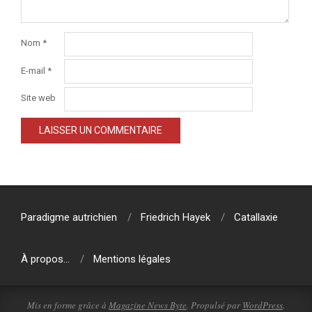
Nom
*
E-mail
*
Site web
Paradigme autrichien
Friedrich Hayek
Catallaxie
À propos…
Mentions légales
Mis en forme grâce à
Magazine News Byte
. Propulsé par
WordPress
.