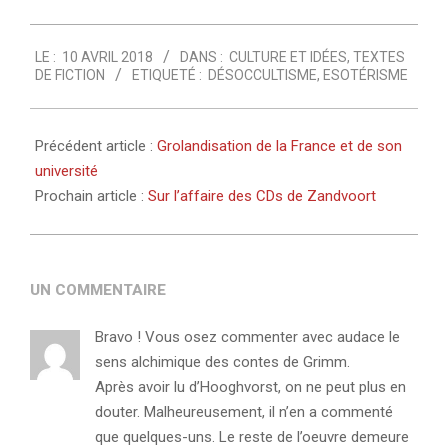
2018-
LE :
10 AVRIL 2018
DANS :
CULTURE ET IDÉES
,
TEXTES
04-
DE FICTION
ETIQUETÉ :
DÉSOCCULTISME
,
ESOTÉRISME
10
Précédent article :
Grolandisation de la France et de son
université
Prochain article :
Sur l’affaire des CDs de Zandvoort
UN COMMENTAIRE
Bravo ! Vous osez commenter avec audace le
sens alchimique des contes de Grimm.
Après avoir lu d’Hooghvorst, on ne peut plus en
douter. Malheureusement, il n’en a commenté
que quelques-uns. Le reste de l’oeuvre demeure