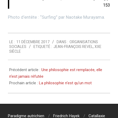
153
Photo d’entête : “
Surfing
” par Naotake Murayama.
2017-
LE :
11 DÉCEMBRE 2017
DANS :
ORGANISATIONS
12-
SOCIALES
ETIQUETÉ :
JEAN-FRANÇOIS REVEL
,
XXE
11
SIÈCLE
Précédent article :
Une philosophie est remplacée, elle
n’est jamais réfutée
Prochain article :
La philosophie n’est qu’un mot
Paradigme autrichien
Friedrich Hayek
Catallaxie