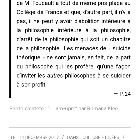
de M. Foucault a tout de même pris place au
Collège de France et que, d’autre part, il n’y a
pas, il ne peut y avoir d’abolition intérieure à
la philosophie intérieure à la philosophie,
d’arrêt de la philosophie qui soit un chapitre
de la philosophie. Les menaces de « suicide
théorique » ne sont jamais, en fait, de la part
du philosophe qui les profère, qu’une façon
d’inviter les
autres
philosophes à se suicider
à son profit.
P. 24
Photo d’entête : “
11am-6pm
” par Romana Klee
2017-
LE :
11 DÉCEMBRE 2017
DANS :
CULTURE ET IDÉES
12-