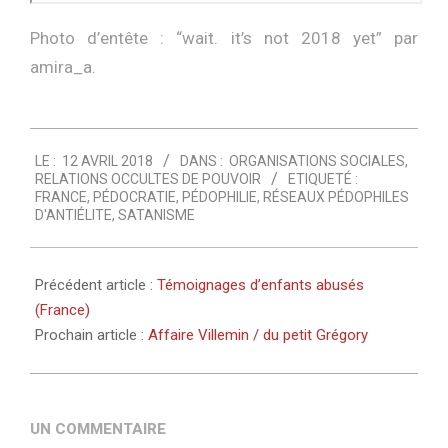
Photo d’entête : “
wait. it’s not 2018 yet
” par
amira_a.
2018-
LE :
12 AVRIL 2018
DANS :
ORGANISATIONS SOCIALES
,
04-
RELATIONS OCCULTES DE POUVOIR
ETIQUETÉ :
12
FRANCE
,
PÉDOCRATIE
,
PÉDOPHILIE
,
RÉSEAUX PÉDOPHILES
D'ANTIÉLITE
,
SATANISME
Précédent article :
Témoignages d’enfants abusés
(France)
Prochain article :
Affaire Villemin / du petit Grégory
UN COMMENTAIRE