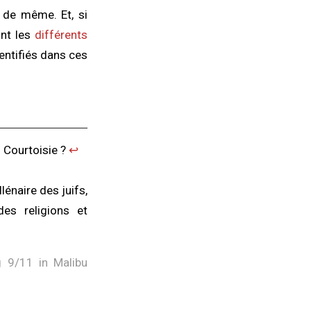
 de même. Et, si
ont les
différents
dentifiés dans ces
 Courtoisie ?
↩︎
énaire des juifs,
des religions et
g 9/11 in Malibu