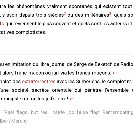
tre les phénomènes vraiment spontanés qui existent tout
2
3
 y avoir depuis trois siècles
ou des millénaires
, quels s
ts
qui reviennent le plus souvent et quels sont les acteurs i
atives complotistes.
en imitation du libre journal de Serge de Beketch de Radio
 alors franc-maçon ou juif via les francs-maçons.
↩︎
mplot des
extraterrestres
avec les Sumériens, le complot mill
une société secrète orientale qui pénètre l’ensemble 
t manipule même les juifs, etc. !
↩︎
 “
Real flags, but real inside job false flag: Rememberin
ilbert Mercier