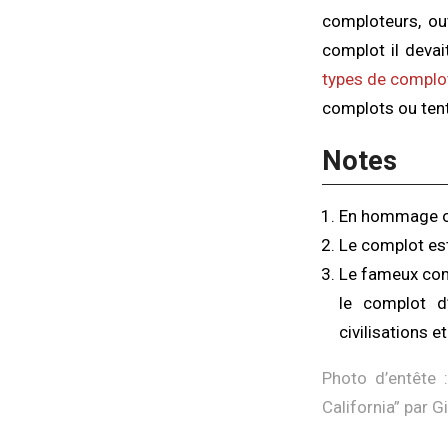
comploteurs, ou
complot il devait
types de complo
complots ou tent
Notes
En hommage ou 
Le complot est
Le fameux co
le complot d’
civilisations e
Photo d’entête :
California
” par G