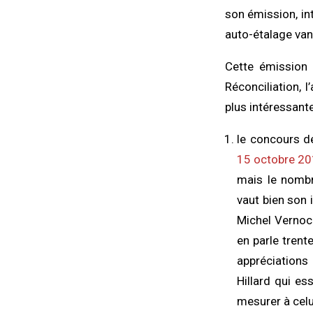
son émission, int
auto-étalage van
Cette émission 
Réconciliation, 
plus intéressant
le concours de
15 octobre 2
mais le nombre
vaut bien son 
Michel Vernoch
en parle trent
appréciations
Hillard qui es
mesurer à celui