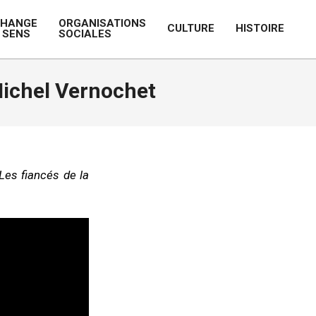
CHANGE
ORGANISATIONS
CULTURE
HISTOIRE
 SENS
SOCIALES
Prim
Navi
Men
Michel Vernochet
Les fiancés de la