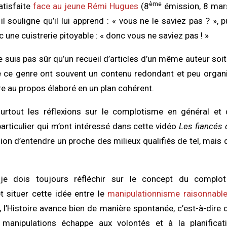
ème
atisfaite
face au jeune Rémi Hugues
(8
émission, 8 mars
il souligne qu’il lui apprend : « vous ne le saviez pas ? », pu
 une cuistrerie pitoyable : « donc vous ne saviez pas ! »
ne suis pas sûr qu’un recueil d’articles d’un même auteur soit
de ce genre ont souvent un contenu redondant et peu organ
vre au propos élaboré en un plan cohérent.
rtout les réflexions sur le complotisme en général et 
particulier qui m’ont intéressé dans cette vidéo
Les fiancés 
ion d’entendre un proche des milieux qualifiés de tel, mais 
je dois toujours réfléchir sur le concept du complot
t situer cette idée entre le
manipulationnisme raisonnabl
, l’Histoire avance bien de manière spontanée, c’est-à-dire q
anipulations échappe aux volontés et à la planificat