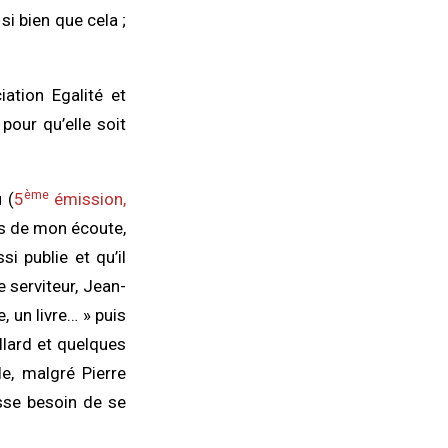
si bien que cela ;
ation Egalité et
pour qu’elle soit
ème
 (
5
émission,
rs de mon écoute,
i publie et qu’il
 serviteur, Jean-
 un livre… » puis
llard et quelques
e, malgré Pierre
esse besoin de se