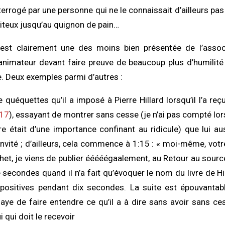
errogé par une personne qui ne le connaissait d’ailleurs pas 
iteux jusqu’au quignon de pain…
est clairement une des moins bien présentée de l’associ
l’animateur devant faire preuve de beaucoup plus d’humilité 
e. Deux exemples parmi d’autres :
 quéquettes qu’il a imposé à Pierre Hillard lorsqu’il l’a reçu
017
), essayant de montrer sans cesse (je n’ai pas compté lo
 était d’une importance confinant au ridicule) que lui auss
invité ; d’ailleurs, cela commence à 1:15 : « moi-même, votre
et, je viens de publier ééééégaalement, au Retour au source,
e secondes quand il n’a fait qu’évoquer le nom du livre de Hi
 positives pendant dix secondes. La suite est épouvantabl
saye de faire entendre ce qu’il a à dire sans avoir sans c
 qui doit le recevoir