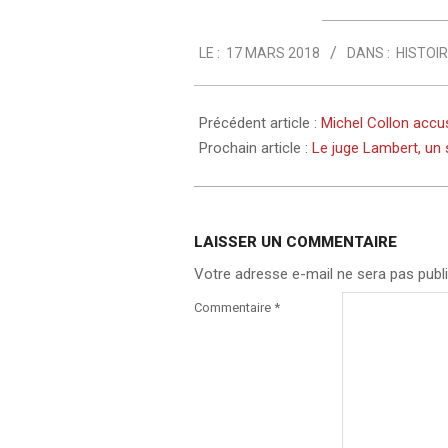
2018-
LE :
17 MARS 2018
DANS :
HISTOI
03-
17
Précédent article :
Michel Collon accu
Prochain article :
Le juge Lambert, un
LAISSER UN COMMENTAIRE
Votre adresse e-mail ne sera pas publi
Commentaire
*