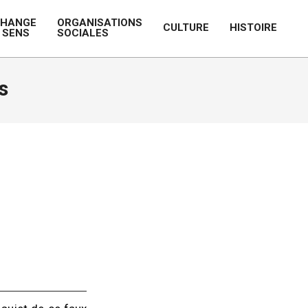
CHANGE
ORGANISATIONS
CULTURE
HISTOIRE
 SENS
SOCIALES
Prim
Navi
Men
s