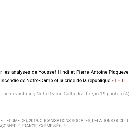
r les analyses de Youssef Hindi et Pierre-Antoine Plaqueven
’incendie de Notre-Dame et la crise de la république »
I
–
II
.
“
The devastating Notre Dame Cathedral fire, in 19 photos (4
DE L'ÉCUME DE)
,
2019
,
ORGANISATIONS SOCIALES
,
RELATIONS OCCULT
AÇONNERIE
,
FRANCE
,
XXIÈME SIÈCLE