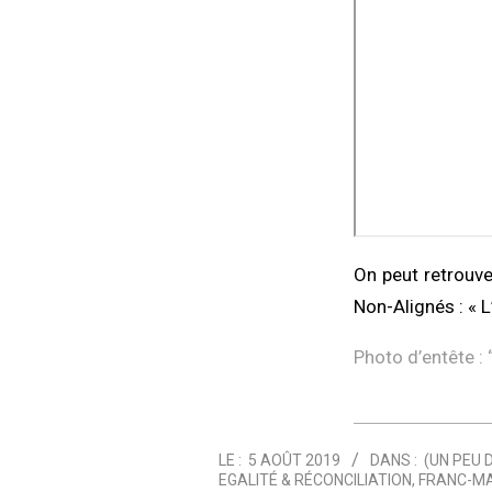
On peut retrouve
Non-Alignés : « L
Photo d’entête : 
2019-
LE :
5 AOÛT 2019
DANS :
(UN PEU 
08-
EGALITÉ & RÉCONCILIATION
,
FRANC-M
05