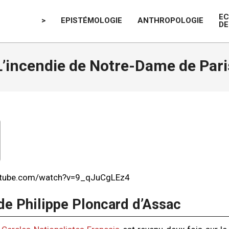
E
>
EPISTÉMOLOGIE
ANTHROPOLOGIE
DE
L’incendie de Notre-Dame de Pari
utube.com/watch?v=9_qJuCgLEz4
 de Philippe Ploncard d’Assac