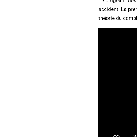
Le dirigeant de
accident. La pre
théorie du complo