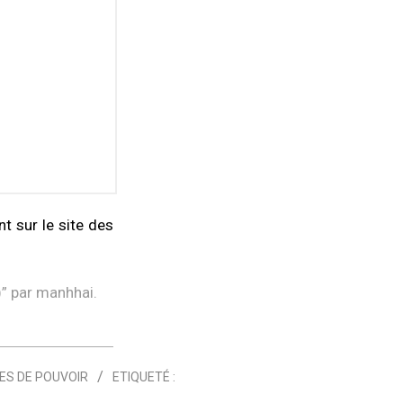
t sur le site des
)
” par
manhhai
.
ES DE POUVOIR
ETIQUETÉ :