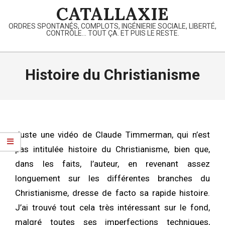
Skip
CATALLAXIE
to
ORDRES SPONTANÉS, COMPLOTS, INGÉNIERIE SOCIALE, LIBERTÉ,
content
CONTRÔLE… TOUT ÇA. ET PUIS LE RESTE.
Primary
Navigation
Histoire du Christianisme
Menu
Juste une vidéo de Claude Timmerman, qui n’est
pas intitulée histoire du Christianisme, bien que,
dans les faits, l’auteur, en revenant assez
longuement sur les différentes branches du
Christianisme, dresse de facto sa rapide histoire.
J’ai trouvé tout cela très intéressant sur le fond,
malgré toutes ses imperfections techniques,