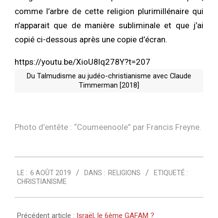
comme l’arbre de cette religion plurimillénaire qui
n’apparait que de manière subliminale et que j’ai
copié ci-dessous après une copie d’écran.
https://youtu.be/XioU8lq278Y?t=207
Du Talmudisme au judéo-christianisme avec Claude
Timmerman [2018]
Photo d’entête : “
Coumeenoole
” par
Francis Freyne
.
2019-
LE :
6 AOÛT 2019
DANS :
RELIGIONS
ETIQUETÉ :
08-
CHRISTIANISME
06
Précédent article :
Israël, le 6ème GAFAM ?