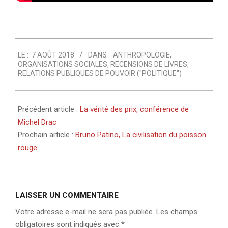
2018-
LE :
7 AOÛT 2018
DANS :
ANTHROPOLOGIE
,
08-
ORGANISATIONS SOCIALES
,
RECENSIONS DE LIVRES
,
07
RELATIONS PUBLIQUES DE POUVOIR ("POLITIQUE")
Précédent article :
La vérité des prix, conférence de
Michel Drac
Prochain article :
Bruno Patino, La civilisation du poisson
rouge
LAISSER UN COMMENTAIRE
Votre adresse e-mail ne sera pas publiée.
Les champs
obligatoires sont indiqués avec
*