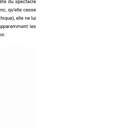
iété du spectacle
onc, qu’elle cesse
que), elle ne lui
’apparemment les
on :