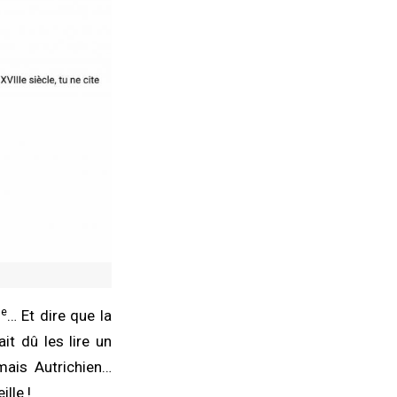
e
… Et dire que la
rait dû les lire un
ais Autrichien…
lle !