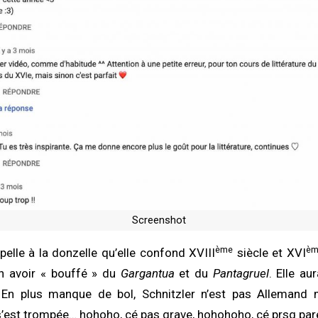
Screenshot
ème
èm
pelle à la donzelle qu’elle confond XVIII
siècle et XVI
en avoir « bouffé » du
Gargantua
et du
Pantagruel
. Elle au
En plus manque de bol, Schnitzler n’est pas Allemand m
 s’est trompée… hohoho, cé pas grave, hohohoho, cé prsq parei