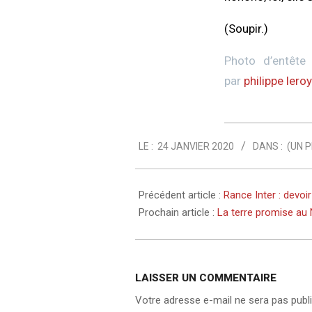
(Soupir.)
Photo d’entête 
par
philippe lero
2020-
LE :
24 JANVIER 2020
DANS :
(UN P
01-
24
Précédent article :
Rance Inter : devo
Prochain article :
La terre promise au
LAISSER UN COMMENTAIRE
Votre adresse e-mail ne sera pas publi