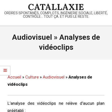
Skip
CATALLAXIE
to
ORDRES SPONTANÉS, COMPLOTS, INGÉNIERIE SOCIALE, LIBERTÉ,
content
CONTRÔLE… TOUT ÇA. ET PUIS LE RESTE.
Primary
Navigation
Audiovisuel »
Analyses de
Menu
vidéoclips
Accueil
»
Culture
»
Audiovisuel
»
Analyses de
vidéoclips
L’analyse des vidéoclips ne relève d’aucun plan
préétabli :