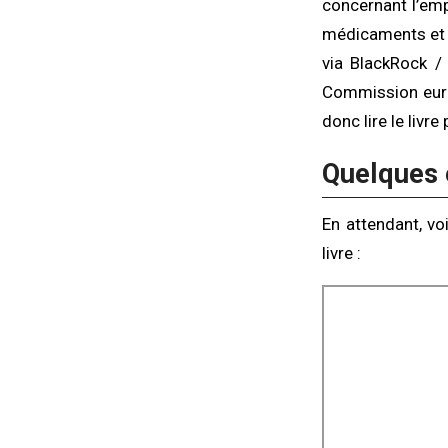
concernant l’em
médicaments et 
via BlackRock 
Commission europ
donc lire le livr
Quelques 
En attendant, vo
livre :