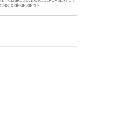
TÉ :
CLAIRE SÉVERAC
,
DÉPOPULATION
,
CINS
,
XXIÈME SIÈCLE