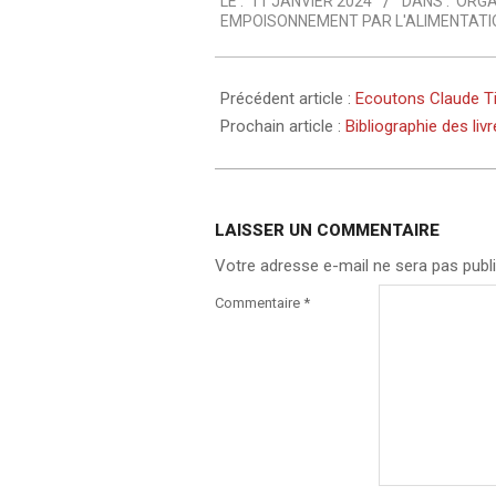
LE :
11 JANVIER 2024
DANS :
ORGA
01-
EMPOISONNEMENT PAR L'ALIMENTATI
11
Précédent article :
Ecoutons Claude 
Prochain article :
Bibliographie des li
LAISSER UN COMMENTAIRE
Votre adresse e-mail ne sera pas publi
Commentaire
*