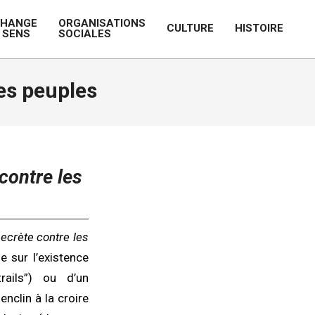
CHANGE
ORGANISATIONS
CULTURE
HISTOIRE
 SENS
SOCIALES
Prim
Navi
Men
les peuples
contre les
ecrète contre les
e sur l’existence
rails”) ou d’un
nclin à la croire