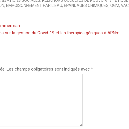
NISATIONS SOCIALES
,
RELATIONS OCCULTES DE POUVOIR
ETIQUE
ON
,
EMPOISONNEMENT PAR L'EAU
,
EPANDAGES CHIMIQUES
,
OGM
,
VAC
Timmerman
vres sur la gestion du Covid-19 et les thérapies géniques à ARNm
ée.
Les champs obligatoires sont indiqués avec
*