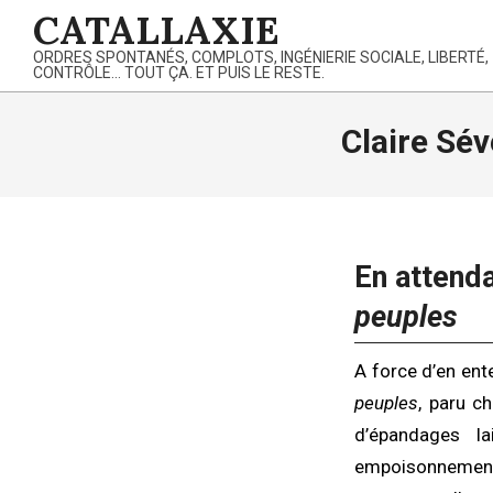
Skip
CATALLAXIE
to
ORDRES SPONTANÉS, COMPLOTS, INGÉNIERIE SOCIALE, LIBERTÉ,
content
CONTRÔLE… TOUT ÇA. ET PUIS LE RESTE.
Claire Sév
En attend
peuples
A force d’en ente
peuples
, paru c
d’épandages la
empoisonnement d