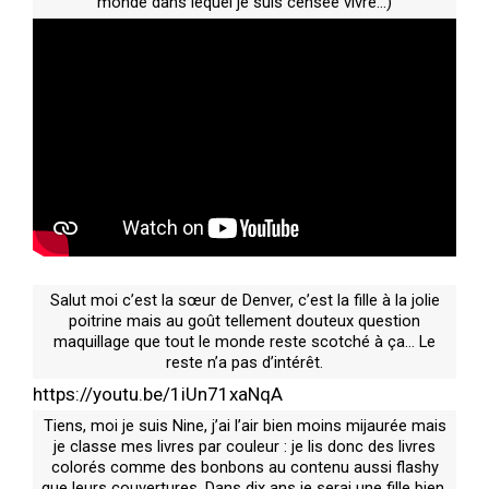
monde dans lequel je suis censée vivre…)
Salut moi c’est la sœur de Denver, c’est la fille à la jolie
poitrine mais au goût tellement douteux question
maquillage que tout le monde reste scotché à ça… Le
reste n’a pas d’intérêt.
https://youtu.be/1iUn71xaNqA
Tiens, moi je suis Nine, j’ai l’air bien moins mijaurée mais
je classe mes livres par couleur : je lis donc des livres
colorés comme des bonbons au contenu aussi flashy
que leurs couvertures. Dans dix ans je serai une fille bien,