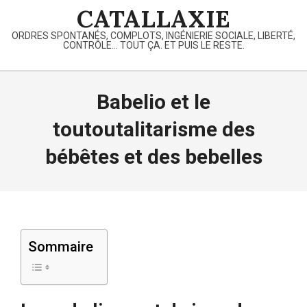
Skip
CATALLAXIE
to
ORDRES SPONTANÉS, COMPLOTS, INGÉNIERIE SOCIALE, LIBERTÉ,
content
CONTRÔLE… TOUT ÇA. ET PUIS LE RESTE.
Primary
Navigation
Babelio et le
Menu
toutoutalitarisme des
bébêtes et des bebelles
Sommaire