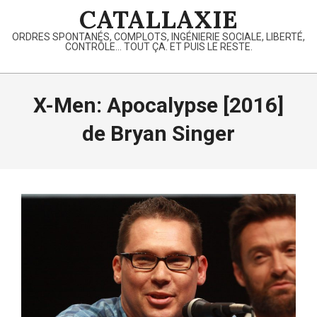
Skip
CATALLAXIE
to
ORDRES SPONTANÉS, COMPLOTS, INGÉNIERIE SOCIALE, LIBERTÉ,
content
CONTRÔLE… TOUT ÇA. ET PUIS LE RESTE.
Primary
Navigation
X-Men: Apocalypse [2016]
Menu
de Bryan Singer