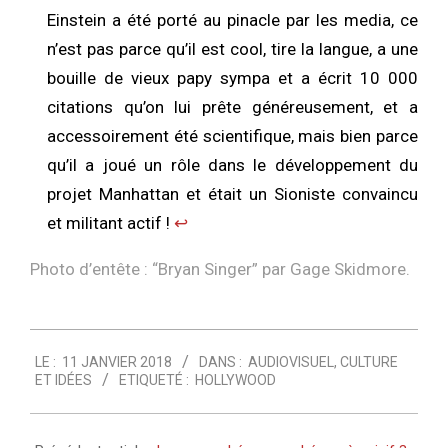
Einstein a été porté au pinacle par les media, ce
n’est pas parce qu’il est cool, tire la langue, a une
bouille de vieux papy sympa et a écrit 10 000
citations qu’on lui prête généreusement, et a
accessoirement été scientifique, mais bien parce
qu’il a joué un rôle dans le développement du
projet Manhattan et était un Sioniste convaincu
et militant actif !
↩︎
Photo d’entête : “
Bryan Singer
” par Gage Skidmore.
2018-
LE :
11 JANVIER 2018
DANS :
AUDIOVISUEL
,
CULTURE
01-
ET IDÉES
ETIQUETÉ :
HOLLYWOOD
11