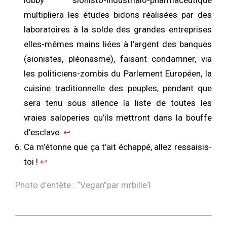
lobby sionisto-industrialo-pharmaceutique
multipliera les études bidons réalisées par des
laboratoires à la solde des grandes entreprises
elles-mêmes mains liées à l’argent des banques
(sionistes, pléonasme), faisant condamner, via
les politiciens-zombis du Parlement Européen, la
cuisine traditionnelle des peuples, pendant que
sera tenu sous silence la liste de toutes les
vraies saloperies qu’ils mettront dans la bouffe
d’esclave.
↩︎
Ca m’étonne que ça t’ait échappé, allez ressaisis-
toi !
↩︎
Photo d’entête : “
Vegan
”par mrbille1
2016-