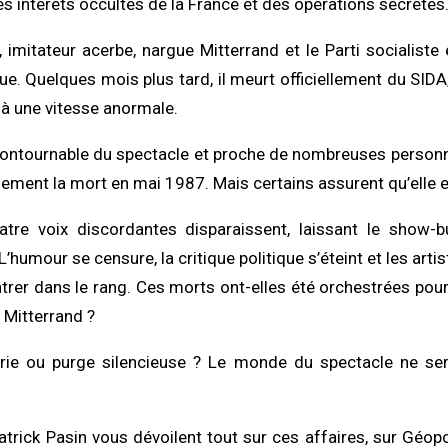
es intérêts occultes de la France et des opérations secrètes
, imitateur acerbe, nargue Mitterrand et le Parti socialist
e. Quelques mois plus tard, il meurt officiellement du SIDA
é à une vitesse anormale.
ncontournable du spectacle et proche de nombreuses personna
lement la mort en mai 1987. Mais certains assurent qu’elle e
tre voix discordantes disparaissent, laissant le show-b
humour se censure, la critique politique s’éteint et les art
ntrer dans le rang. Ces morts ont-elles été orchestrées pour
 Mitterrand ?
rie ou purge silencieuse ? Le monde du spectacle ne ser
atrick Pasin vous dévoilent tout sur ces affaires, sur Géop