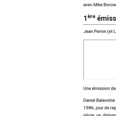
avec Mike Borows
ère
1
émissi
Jean Pernin (et L
Une émission de 
Daniel Balavoine 
1986, jour de rep
pilote, un diplo