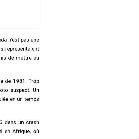
ida n’est pas une
s représentaient
mis de mettre au
elle de 1981. Trop
moto suspect. Un
uclée en un temps
986 dans un crash
gé en Afrique, où