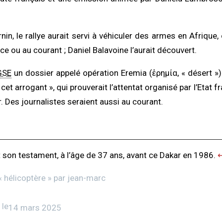
in, le rallye aurait servi à véhiculer des armes en Afrique,
ce ou au courant ; Daniel Balavoine l’aurait découvert.
GSE
un dossier appelé opération Eremia (ἐρημία, « désert »
re cet arrogant », qui prouverait l’attentat organisé par l’Etat 
r. Des journalistes seraient aussi au courant.
it son testament, à l’âge de 37 ans, avant ce Dakar en 1986.
↩
 «
hélicoptère
» par
jean-marc
 le
14 mars 2025