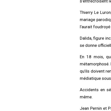
s’entrecroisent l
Thierry Le Luron
mariage parodiqu
l’aurait foudroy
Dalida, figure i
se donne officiel
En 18 mois, qua
métamorphosé. L’
qu’ils doivent re
médiatique sous
Accidents en sé
même.
Jean Pernin et P