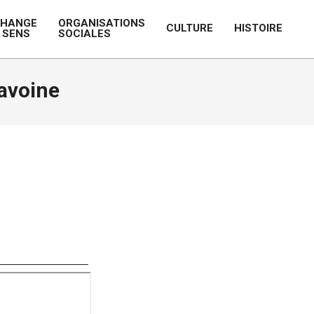
CHANGE
ORGANISATIONS
CULTURE
HISTOIRE
 SENS
SOCIALES
Prim
Navi
Men
lavoine