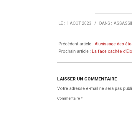
2023-
LE :
1 AOÛT 2023
DANS :
ASSASSIN
08-
01
Précédent article :
Alunissage des éta
Prochain article :
La face cachée d’El
LAISSER UN COMMENTAIRE
Votre adresse e-mail ne sera pas publi
Commentaire
*