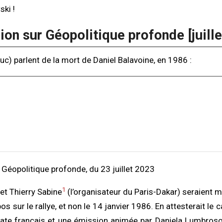
ki !
on sur Géopolitique profonde [juill
uc) parlent de la mort de Daniel Balavoine, en 1986 :
Géopolitique profonde, du 23 juillet 2023
1
et Thierry Sabine
(l’organisateur du Paris-Dakar) seraient m
os sur le rallye, et non le 14 janvier 1986. En attesterait le 
mate français et une émission animée par Daniela Lumbroso