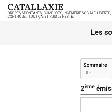
Skip
CATALLAXIE
to
ORDRES SPONTANÉS, COMPLOTS, INGÉNIERIE SOCIALE, LIBERTÉ,
content
CONTRÔLE… TOUT ÇA. ET PUIS LE RESTE.
Les so
Sommaire
ème
2
émiss