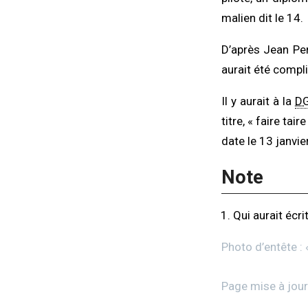
malien dit le 14.
D’après Jean Pern
aurait été compli
Il y aurait à la
D
titre, « faire tai
date le 13 janvie
Note
Qui aurait écr
Photo d’entête :
Page mise à jour