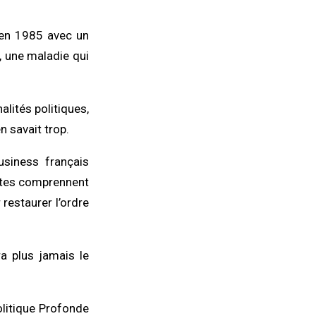
.
e en 1985 avec un
, une maladie qui
lités politiques,
n savait trop.
usiness français
istes comprennent
 restaurer l’ordre
a plus jamais le
olitique Profonde