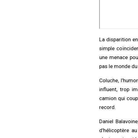
La disparition e
simple coïncide
une menace pour
pas le monde du 
Coluche, l’humori
influent, trop 
camion qui coupe
record.
Daniel Balavoine
d’hélicoptère au