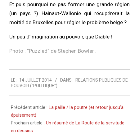
Et puis pourquoi ne pas former une grande région
(un pays ?) Hainaut-Wallonie qui récupérerait la
moitié de Bruxelles pour régler le problème belge ?
Un peu d’imagination au pouvoir, que Diable !
Photo : “
Puzzled
” de Stephen Bowler .
2014-
LE :
14 JUILLET 2014
DANS :
RELATIONS PUBLIQUES DE
07-
POUVOIR ("POLITIQUE")
14
Précédent article :
La paille / la poutre (et retour jusqu’à
épuisement)
Prochain article :
Un résumé de La Route de la servitude
en dessins