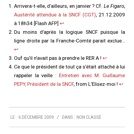
Arrivera-t-elle, d’ailleurs, en janvier ? Cf.
Le Figaro
,
Austérité attendue à la SNCF (CGT)
, 21.12.2009
à 18h34 [Flash AFP]
↩︎
Du moins d’après la logique SNCF puisque la
ligne droite par la Franche-Comté parait exclue…
↩︎
Ouf qu’il n’avait pas à prendre le RER A !
↩︎
Ce que le président de tout ça s’était attaché à lui
rappeler la veille :
Entretien avec M. Guillaume
PEPY, Président de la SNCF
, from L’Elisez-moi !
↩︎
2009-
LE :
6 DÉCEMBRE 2009
DANS :
NON CLASSÉ
12-
06