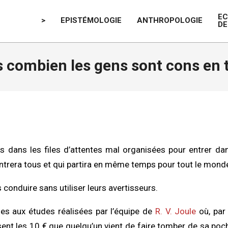
E
>
EPISTÉMOLOGIE
ANTHROPOLOGIE
DE
s combien les gens sont cons en 
s dans les files d’attentes mal organisées pour entrer da
ntrera tous et qui partira en même temps pour tout le mond
 conduire sans utiliser leurs avertisseurs.
s aux études réalisées par l’équipe de
R. V. Joule
où, par
ent les 10 € que quelqu’un vient de faire tomber de sa poche