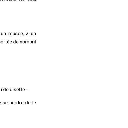
s un musée, à un
 portée de nombril
u de disette…
e se perdre de le