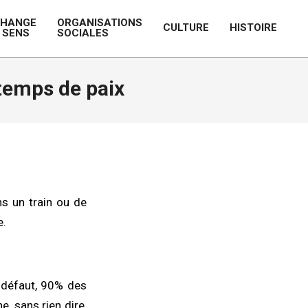
CHANGE
ORGANISATIONS
CULTURE
HISTOIRE
 SENS
SOCIALES
Prim
Navi
Men
temps de paix
ns un train ou de
e.
 défaut, 90% des
, sans rien dire,