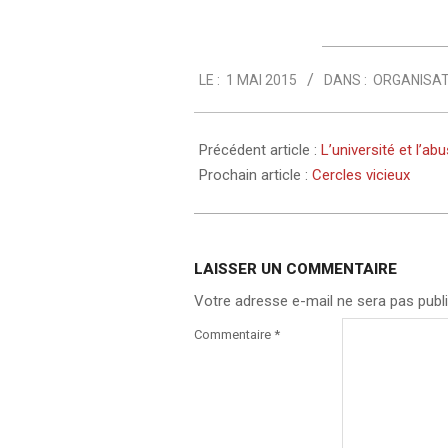
2015-
LE :
1 MAI 2015
DANS :
ORGANISAT
05-
01
Précédent article :
L’université et l’a
Prochain article :
Cercles vicieux
LAISSER UN COMMENTAIRE
Votre adresse e-mail ne sera pas publi
Commentaire
*