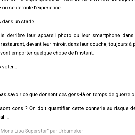
e où se déroule l’expérience.
s dans un stade.
is derrière leur appareil photo ou leur smartphone dan
restaurant, devant leur miroir, dans leur couche, toujours à
s vont emporter quelque chose de l’instant.
s voter…
 pas savoir ce que donnent ces gens-là en temps de guerre o
sont cons ? On doit quantifier cette connerie au risque d
mal …
“
Mona Lisa Superstar
” par Urbamaker