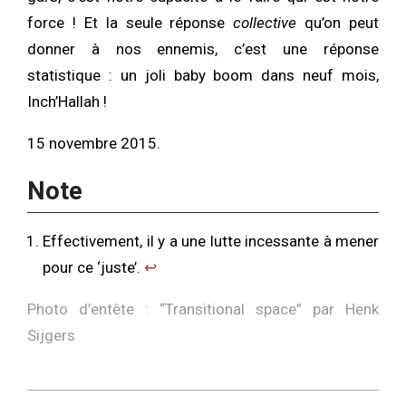
force ! Et la seule réponse
collective
qu’on peut
donner à nos ennemis, c’est une réponse
statistique : un joli baby boom dans neuf mois,
Inch’Hallah !
15 novembre 2015.
Note
Effectivement, il y a une lutte incessante à mener
pour ce ‘juste’.
↩︎
Photo d’entête : “
Transitional space
” par Henk
Sijgers
2015-