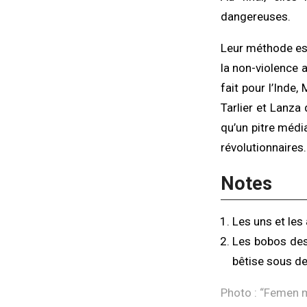
dangereuses.
Leur méthode est 
la non-violence a
fait pour l’Inde
Tarlier et Lanza
qu’un pitre médi
révolutionnaires.
Notes
Les uns et les 
Les bobos des
bêtise sous d
Photo : “
Femen ma