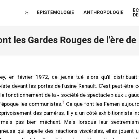
E
>
EPISTÉMOLOGIE
ANTHROPOLOGIE
DE
t les Gardes Rouges de l’ère de l
ey, en février 1972, ce jeune tué alors qu’il distribuait
e devant les portes de l’usine Renault. C’est peut-être ce
le fonctionnement de la « société de spectacle » aux « ga
1
 l’époque les communistes.
Ce que font les Femen aujourd’
pprivoisement des caméras. Il y a un côté exhibitionniste in
 mais pas bien méchant. Mais lorsque leur sextremism
neuse qui appelle des réactions viscérales, elles jouent u