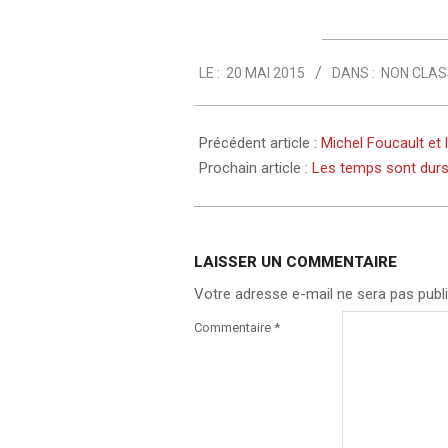
2015-
LE :
20 MAI 2015
DANS :
NON CLAS
05-
20
Précédent article :
Michel Foucault e
Prochain article :
Les temps sont durs
LAISSER UN COMMENTAIRE
Votre adresse e-mail ne sera pas publi
Commentaire
*