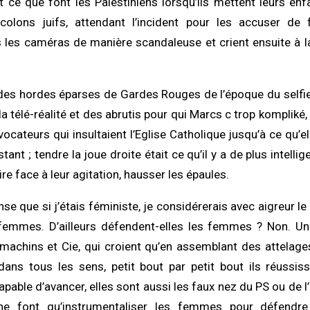
t ce que font les Palestiniens lorsqu’ils mettent leurs en
colons juifs, attendant l’incident pour les accuser de 
les caméras de manière scandaleuse et crient ensuite à l
des hordes éparses de Gardes Rouges de l’époque du selfi
a télé-réalité et des abrutis pour qui Marcs c trop kompliké, 
vocateurs qui insultaient l’Eglise Catholique jusqu’à ce qu’e
tant ; tendre la joue droite était ce qu’il y a de plus intelligen
re face à leur agitation, hausser les épaules.
nse que si j’étais féministe, je considérerais avec aigreur le
femmes. D’ailleurs défendent-elles les femmes ? Non. 
machins et Cie, qui croient qu’en assemblant des attelage
dans tous les sens, petit bout par petit bout ils réussis
pable d’avancer, elles sont aussi les faux nez du PS ou de 
s ne font qu’instrumentaliser les femmes pour défendre