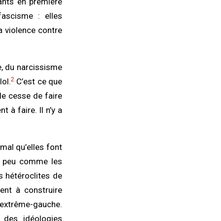
fants en première
fascisme : elles
a violence contre
e, du narcissisme
2
lol.
C’est ce que
lle cesse de faire
t à faire. Il n’y a
 mal qu’elles font
Un peu comme les
s hétéroclites de
sent à construire
l’extrême-gauche.
 des idéologies