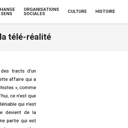
CHANGE
ORGANISATIONS
CULTURE
HISTOIRE
 SENS
SOCIALES
Prim
Navi
Men
a télé-réalité
 des tracts d’un
tte affaire qui a
uchistes », comme
hui, ce n’est que
déniable qui n’est
e devient de la
ne partie qui est