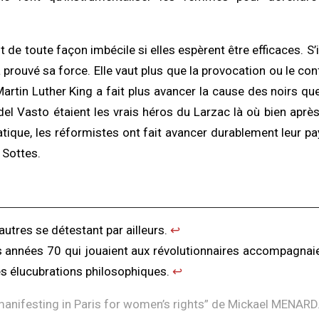
de toute façon imbécile si elles espèrent être efficaces. S’i
 prouvé sa force. Elle vaut plus que la provocation ou le conf
, Martin Luther King a fait plus avancer la cause des noirs q
 del Vasto étaient les vrais héros du Larzac là où bien aprè
atique, les réformistes ont fait avancer durablement leur pa
 Sottes.
autres se détestant par ailleurs.
↩︎
 années 70 qui jouaient aux révolutionnaires accompagnaie
es élucubrations philosophiques.
↩︎
nifesting in Paris for women’s rights
” de Mickael MENARD