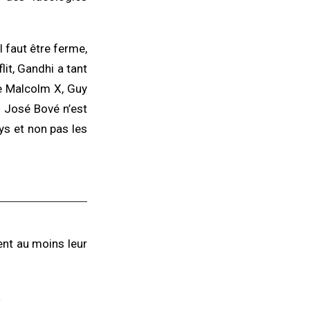
l faut être ferme,
lit, Gandhi a tant
ue Malcolm X, Guy
s José Bové n’est
ys et non pas les
nt au moins leur
.