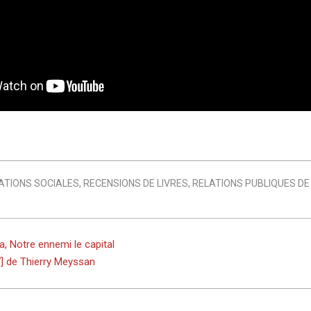
ATIONS SOCIALES
,
RECENSIONS DE LIVRES
,
RELATIONS PUBLIQUES DE 
, Notre ennemi le capital
] de Thierry Meyssan