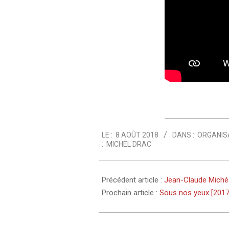
2018-
LE :
8 AOÛT 2018
DANS :
ORGANIS
08-
:
MICHEL DRAC
08
Précédent article :
Jean-Claude Michéa
Prochain article :
Sous nos yeux [2017