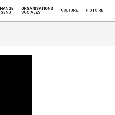
CHANGE
ORGANISATIONS
CULTURE
HISTOIRE
 SENS
SOCIALES
Prim
Navi
Men