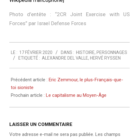
Wikipedia francophone]
Photo d’entête : “
2CR Joint Exercise with US
Forces
” par
Israel Defense Forces
2020-
LE :
17 FÉVRIER 2020
DANS :
HISTOIRE
,
PERSONNAGES
02-
ETIQUETÉ :
ALEXANDRE DEL VALLE
,
HERVÉ RYSSEN
17
Précédent article :
Eric Zemmour, le plus-Français-que-
toi sioniste
Prochain article :
Le capitalisme au Moyen-Âge
LAISSER UN COMMENTAIRE
Votre adresse e-mail ne sera pas publiée.
Les champs