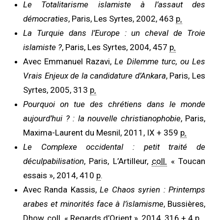
Le Totalitarisme islamiste à l’assaut des
démocraties
, Paris, Les Syrtes, 2002, 463
p.
La Turquie dans l’Europe : un cheval de Troie
islamiste ?
, Paris, Les Syrtes, 2004, 457
p.
Avec Emmanuel Razavi,
Le Dilemme turc, ou Les
Vrais Enjeux de la candidature d’Ankara
, Paris, Les
Syrtes, 2005, 313
p.
Pourquoi on tue des chrétiens dans le monde
aujourd’hui ? : la nouvelle christianophobie
, Paris,
Maxima-Laurent du Mesnil, 2011, IX + 359
p.
Le Complexe occidental : petit traité de
déculpabilisation
, Paris, L’Artilleur,
coll.
« Toucan
essais », 2014, 410
p
.
Avec Randa Kassis,
Le Chaos syrien : Printemps
arabes et minorités face à l’islamisme
, Bussières,
Dhow,
coll.
« Regards d’Orient », 2014, 316 + 4
p.