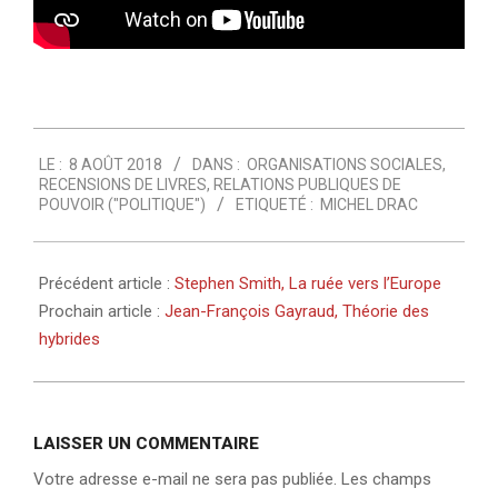
2018-
LE :
8 AOÛT 2018
DANS :
ORGANISATIONS SOCIALES
,
08-
RECENSIONS DE LIVRES
,
RELATIONS PUBLIQUES DE
08
POUVOIR ("POLITIQUE")
ETIQUETÉ :
MICHEL DRAC
Précédent article :
Stephen Smith, La ruée vers l’Europe
Prochain article :
Jean-François Gayraud, Théorie des
hybrides
LAISSER UN COMMENTAIRE
Votre adresse e-mail ne sera pas publiée.
Les champs