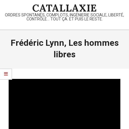
Skip
CATALLAXIE
to
ORDRES SPONTANÉS, COMPLOTS, INGÉNIERIE SOCIALE, LIBERTÉ,
content
CONTRÔLE… TOUT ÇA. ET PUIS LE RESTE.
Primary
Navigation
Frédéric Lynn, Les hommes
Menu
libres