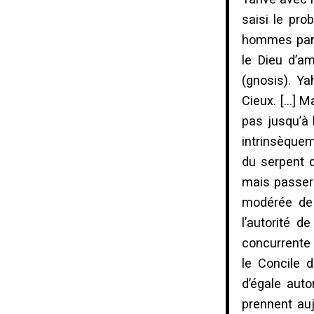
saisi le pro
hommes par 
le Dieu d’am
(gnosis). Y
Cieux. […] M
pas jusqu’à 
intrinsèquem
du serpent d
mais passera
modérée de 
l’autorité 
concurrente 
le Concile 
d’égale auto
prennent auj