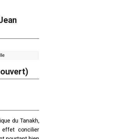
Jean
lle
Couvert)
nique du Tanakh,
effet concilier
nt pourtant bien