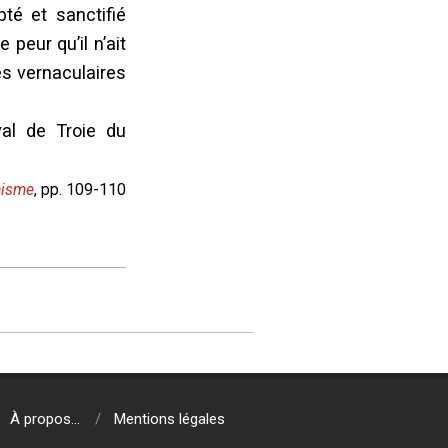
pté et sanctifié
 peur qu’il n’ait
es vernaculaires
val de Troie du
nisme
, pp. 109-110
À propos…
Mentions légales