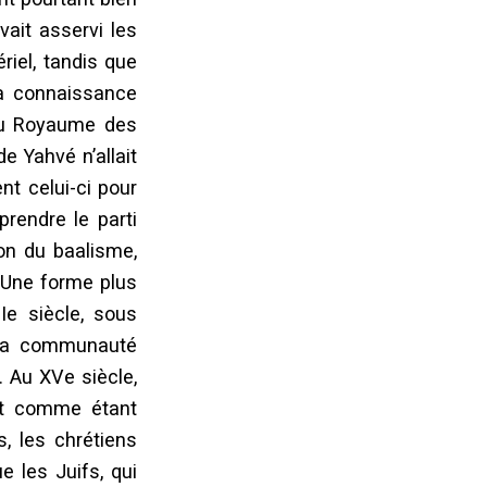
vait asservi les
iel, tandis que
la connaissance
 du Royaume des
e Yahvé n’allait
nt celui-ci pour
rendre le parti
ion du baalisme,
 Une forme plus
Ie siècle, sous
e la communauté
. Au XVe siècle,
nt comme étant
s, les chrétiens
e les Juifs, qui