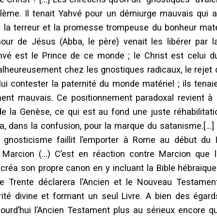
blème. Il tenait Yahvé pour un démiurge mauvais qui a
la terreur et la promesse trompeuse du bonheur matér
our de Jésus (Abba, le père) venait les libérer par 
ahvé est le Prince de ce monde ; le Christ est celui
alheureusement chez les gnostiques radicaux, le rejet d
lui contester la paternité du monde matériel ; ils tenaie
ent mauvais. Ce positionnement paradoxal revient à p
e la Genèse, ce qui est au fond une juste réhabilitat
, dans la confusion, pour la marque du satanisme.[…]
gnosticisme faillit l’emporter à Rome au début du I
de Marcion (…) C’est en réaction contre Marcion qu
créa son propre canon en y incluant la Bible hébraïque
de Trente déclarera l’Ancien et le Nouveau Testame
rité divine et formant un seul Livre. A bien des égard
ourd’hui l’Ancien Testament plus au sérieux encore qu