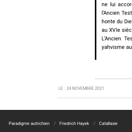
ne lui accor
l’Ancien Test
honte du Die
au XVIe siècl
L’Ancien Te
yahvisme au 
2021-
LE :
24 NOVEMBRE 2021
11-
24
Paradigme autrichien
Friedrich Hayek
Catallaxie