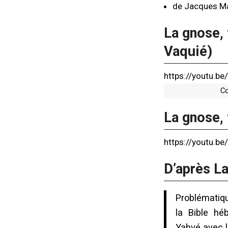
de Jacques Ma
La gnose, 
Vaquié)
https://youtu.b
Co
La gnose, 
https://youtu.b
D’après L
Problématiqu
la Bible hé
Yahvé avec l