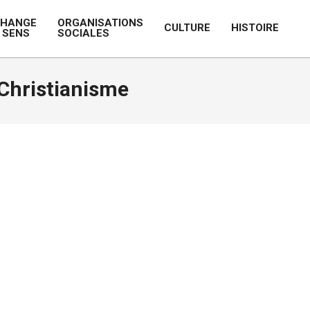
CHANGE
ORGANISATIONS
CULTURE
HISTOIRE
 SENS
SOCIALES
Prim
Navi
Men
 Christianisme