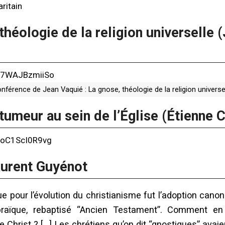
ritain
théologie de la religion universelle (
e/7WAJBzmiiSo
nférence de Jean Vaquié : La gnose, théologie de la religion universe
tumeur au sein de l’Église (Étienne 
e/oC1ScI0R9vg
aurent Guyénot
e pour l’évolution du christianisme fut l’adoption cano
braïque, rebaptisé “Ancien Testament”. Comment en 
e Christ ? […] Les chrétiens qu’on dit “gnostiques” avaie