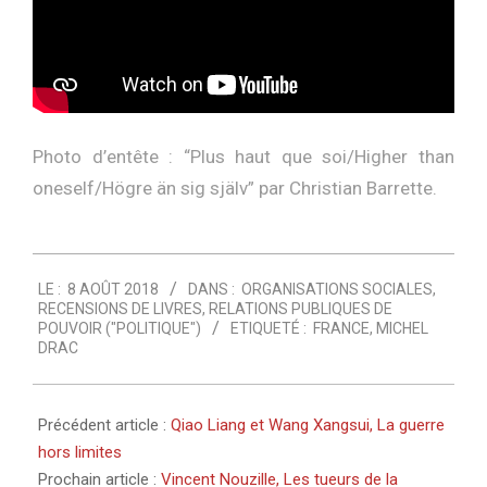
Photo d’entête : “
Plus haut que soi/Higher than
oneself/Högre än sig själv
” par
Christian Barrette
.
2018-
LE :
8 AOÛT 2018
DANS :
ORGANISATIONS SOCIALES
,
08-
RECENSIONS DE LIVRES
,
RELATIONS PUBLIQUES DE
08
POUVOIR ("POLITIQUE")
ETIQUETÉ :
FRANCE
,
MICHEL
DRAC
Précédent article :
Qiao Liang et Wang Xangsui, La guerre
hors limites
Prochain article :
Vincent Nouzille, Les tueurs de la