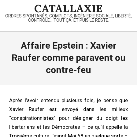
Skip
CATALLAXIE
to
ORDRES SPONTANÉS, COMPLOTS, INGÉNIERIE SOCIALE, LIBERTÉ,
content
CONTRÔLE… TOUT ÇA. ET PUIS LE RESTE.
Primary
Navigation
Affaire Epstein : Xavier
Menu
Raufer comme paravent ou
contre-feu
Après l’avoir entendu plusieurs fois, je pense que
Xavier Raufer est envoyé dans les milieux
“conspirationnistes” pour désigner du doigt les
libertariens et les Démocrates – ce qu’il appelle la
Troisième culture, l’esprit Mai 68 en quelque sorte –