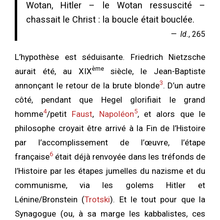
Wotan, Hitler – le Wotan ressuscité –
chassait le Christ : la boucle était bouclée.
Id.
, 265
L’hypothèse est séduisante. Friedrich Nietzsche
ème
aurait été, au XIX
siècle, le Jean-Baptiste
3
annonçant le retour de la brute blonde
. D’un autre
côté, pendant que Hegel glorifiait le grand
4
5
homme
/petit
Faust
,
Napoléon
, et alors que le
philosophe croyait être arrivé à la Fin de l’Histoire
par l’accomplissement de l’œuvre, l’étape
6
française
était déjà renvoyée dans les tréfonds de
l’Histoire par les étapes jumelles du nazisme et du
communisme, via les golems Hitler et
Lénine/Bronstein (
Trotski
). Et le tout pour que la
Synagogue (ou, à sa marge les kabbalistes, ces