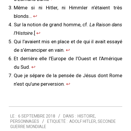
Même si ni Hitler, ni Himmler n’étaient très
blonds…
↩︎
Sur la notion de grand homme, cf.
La Raison dans
l’Histoire
.[
↩︎
Qui l’avaient mis en place et de qui il avait essayé
de s’émanciper en vain.
↩︎
Et derrière elle l’Europe de l’Ouest et l’Amérique
du Sud.
↩︎
Que je sépare de la pensée de Jésus dont Rome
n’est qu’une perversion.
↩︎
2018-
LE :
6 SEPTEMBRE 2018
DANS :
HISTOIRE
,
09-
PERSONNAGES
ETIQUETÉ :
ADOLF HITLER
,
SECONDE
06
GUERRE MONDIALE