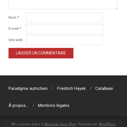
Nom
*
E-mail
*
Site web
Paradigme autrichien
Friedrich Hayek
Catallaxie
À propos…
Mentions légales
Mis en forme grâce à
Magazine News Byte
. Propulsé par
WordPress
.