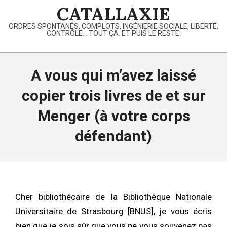
Skip
CATALLAXIE
to
ORDRES SPONTANÉS, COMPLOTS, INGÉNIERIE SOCIALE, LIBERTÉ,
content
CONTRÔLE… TOUT ÇA. ET PUIS LE RESTE.
Primary
Navigation
A vous qui m’avez laissé
Menu
copier trois livres de et sur
Menger (à votre corps
défendant)
Cher bibliothécaire de la Bibliothèque Nationale
Universitaire de Strasbourg [BNUS], je vous écris
bien que je sois sûr que vous ne vous souvenez pas