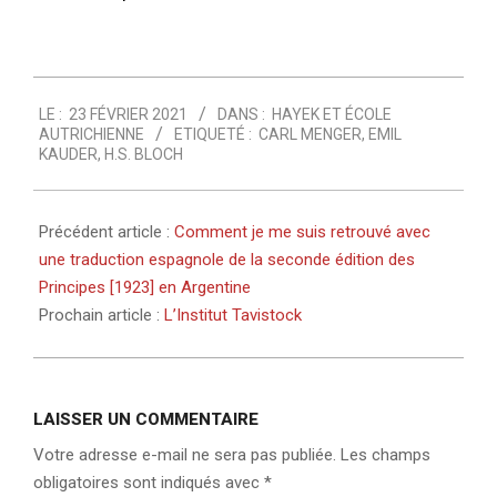
2021-
LE :
23 FÉVRIER 2021
DANS :
HAYEK ET ÉCOLE
02-
AUTRICHIENNE
ETIQUETÉ :
CARL MENGER
,
EMIL
23
KAUDER
,
H.S. BLOCH
Précédent article :
Comment je me suis retrouvé avec
une traduction espagnole de la seconde édition des
Principes [1923] en Argentine
Prochain article :
L’Institut Tavistock
LAISSER UN COMMENTAIRE
Votre adresse e-mail ne sera pas publiée.
Les champs
obligatoires sont indiqués avec
*